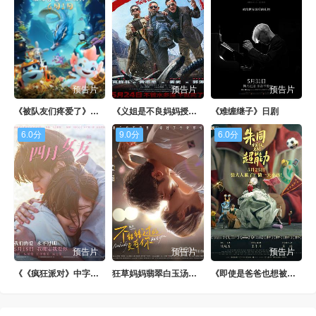
第88集
第89集
第90集
第91集
第92集
第93集
第94集
第95集
第96集
预告片
预告片
预告片
第97集
第98集
第99集
《被队友们疼爱了》日韩剧
《义姐是不良妈妈授乳中》日剧
《难缠继子》日剧
第100集
6.0分
9.0分
6.0分
预告片
预告片
预告片
《《疯狂派对》中字头》1080P
狂草妈妈翡翠白玉汤新版
《即使是爸爸也想被疼爱》BD