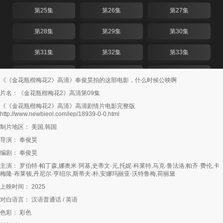
第25集
第26集
第27集
第28集
第29集
第30集
第31集
第32集
第33集
第34集
第35集
第36集
《《金花瓶楷梅花2》高清》奉俊昊拍的这部电影，什么时候公映啊
片名：《金花瓶楷梅花2》高清第09集
第37集
第38集
第39集
《《金花瓶楷梅花2》高清》高清剧情片电影完整版
http://www.newbieol.com/iep/18939-0-0.html
第40集
第41集
第42集
制片地区： 美国,韩国
第43集
第44集
第45集
导演： 奉俊昊
编剧： 奉俊昊
第46集
第47集
第48集
主演： 罗伯特·帕丁森,娜奥米·阿基,史蒂文·元,托妮·科莱特,马克·鲁法洛,帕齐·费伦,卡
梅隆·布莱顿,丹尼尔·亨绍尔,斯蒂夫·朴,安娜玛丽亚·沃特鲁梅,荷丽黛
第49集
第50集
第51集
上映时间： 2025
第52集
第53集
第54集
对白语言： 汉语普通话 / 英语
色彩： 彩色
第55集
第56集
第57集