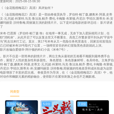
更新时间：2025-08-15 06:30
《《金花瓶楷梅花2》高清》风评如何？
第58集
第59集
第60集
《《金花瓶楷梅花2》高清》是一部由奉俊昊执导，罗伯特·帕丁森,娜奥米·阿基,史蒂
文·元,托妮·科莱特,马克·鲁法洛,帕齐·费伦,卡梅隆·布莱顿,丹尼尔·亨绍尔,斯蒂夫·朴,安
第61集
第62集
第63集
娜玛丽亚·沃特鲁梅,荷丽黛主演的剧情片片。以下是对该电影的影评总结： 影片讲述
了
第64集
第65集
第66集
米奇·巴恩斯（罗伯特·帕丁森 饰）在地球一事无成，无奈下加入星际殖民计划，任
职“消耗体”，从此开启了可以反复去世又不断重生、高危工作繁多望不到头的“宇宙牛
第67集
第68集
第69集
马”死去活来打工记。某次，第17号米奇从又一危险任务死里逃生，回家后却发现自
己已经被米奇18号取代了位置，一场啼笑皆非的科幻冒险黑色喜剧就此上演。
影片改编自爱德华·阿什顿的科幻小说《米奇7号》。
第70集
第71集
第72集
。影片不仅是一部简单的剧情片片，两位主角从最初的互相看不顺眼到最终携手合
作，展现了人性的复杂性和多面性。 角色塑造：角色形象鲜明，各具特色。主角罗伯
第73集
第74集
第75集
特·帕丁森,娜奥米·阿基,史蒂文·元,托妮·科莱特,马克·鲁法洛,帕齐·费伦,卡梅隆·布莱顿,
丹尼尔·亨绍尔,斯蒂夫·朴,安娜玛丽亚·沃特鲁梅,荷丽黛的性格差异和成长轨迹为这部
电影增添了丰富的层次感。 奉俊昊作为导演，在《《金花瓶楷梅花2》高清》中，他
第76集
第77集
第78集
对动作和幽默元素的精妙融合，使得影片在紧张刺激之余也不乏幽默感。
第79集
第80集
第81集
同类型
第82集
第83集
第84集
5.0分
5.0分
7.0分
第85集
第86集
第87集