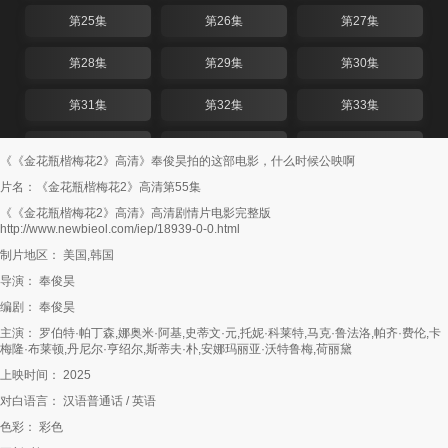
第25集
第26集
第27集
第28集
第29集
第30集
第31集
第32集
第33集
第34集
第35集
第36集
《《金花瓶楷梅花2》高清》奉俊昊拍的这部电影，什么时候公映啊
片名：《金花瓶楷梅花2》高清第55集
第37集
第38集
第39集
《《金花瓶楷梅花2》高清》高清剧情片电影完整版
http://www.newbieol.com/iep/18939-0-0.html
第40集
第41集
第42集
制片地区： 美国,韩国
第43集
第44集
第45集
导演： 奉俊昊
编剧： 奉俊昊
第46集
第47集
第48集
主演： 罗伯特·帕丁森,娜奥米·阿基,史蒂文·元,托妮·科莱特,马克·鲁法洛,帕齐·费伦,卡
梅隆·布莱顿,丹尼尔·亨绍尔,斯蒂夫·朴,安娜玛丽亚·沃特鲁梅,荷丽黛
第49集
第50集
第51集
上映时间： 2025
第52集
第53集
第54集
对白语言： 汉语普通话 / 英语
色彩： 彩色
第55集
第56集
第57集