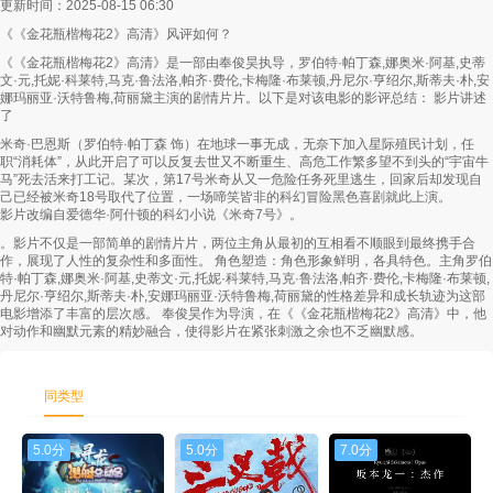
更新时间：2025-08-15 06:30
《《金花瓶楷梅花2》高清》风评如何？
第58集
第59集
第60集
《《金花瓶楷梅花2》高清》是一部由奉俊昊执导，罗伯特·帕丁森,娜奥米·阿基,史蒂
文·元,托妮·科莱特,马克·鲁法洛,帕齐·费伦,卡梅隆·布莱顿,丹尼尔·亨绍尔,斯蒂夫·朴,安
第61集
第62集
第63集
娜玛丽亚·沃特鲁梅,荷丽黛主演的剧情片片。以下是对该电影的影评总结： 影片讲述
了
第64集
第65集
第66集
米奇·巴恩斯（罗伯特·帕丁森 饰）在地球一事无成，无奈下加入星际殖民计划，任
职“消耗体”，从此开启了可以反复去世又不断重生、高危工作繁多望不到头的“宇宙牛
第67集
第68集
第69集
马”死去活来打工记。某次，第17号米奇从又一危险任务死里逃生，回家后却发现自
己已经被米奇18号取代了位置，一场啼笑皆非的科幻冒险黑色喜剧就此上演。
影片改编自爱德华·阿什顿的科幻小说《米奇7号》。
第70集
第71集
第72集
。影片不仅是一部简单的剧情片片，两位主角从最初的互相看不顺眼到最终携手合
作，展现了人性的复杂性和多面性。 角色塑造：角色形象鲜明，各具特色。主角罗伯
第73集
第74集
第75集
特·帕丁森,娜奥米·阿基,史蒂文·元,托妮·科莱特,马克·鲁法洛,帕齐·费伦,卡梅隆·布莱顿,
丹尼尔·亨绍尔,斯蒂夫·朴,安娜玛丽亚·沃特鲁梅,荷丽黛的性格差异和成长轨迹为这部
电影增添了丰富的层次感。 奉俊昊作为导演，在《《金花瓶楷梅花2》高清》中，他
第76集
第77集
第78集
对动作和幽默元素的精妙融合，使得影片在紧张刺激之余也不乏幽默感。
第79集
第80集
第81集
同类型
第82集
第83集
第84集
5.0分
5.0分
7.0分
第85集
第86集
第87集