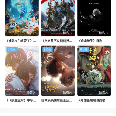
第88集
第89集
第90集
第91集
第92集
第93集
第94集
第95集
第96集
预告片
预告片
预告片
第97集
第98集
第99集
《被队友们疼爱了》日韩剧
《义姐是不良妈妈授乳中》日剧
《难缠继子》日剧
第100集
6.0分
9.0分
6.0分
预告片
预告片
预告片
《《疯狂派对》中字头》1080P
狂草妈妈翡翠白玉汤新版
《即使是爸爸也想被疼爱》BD