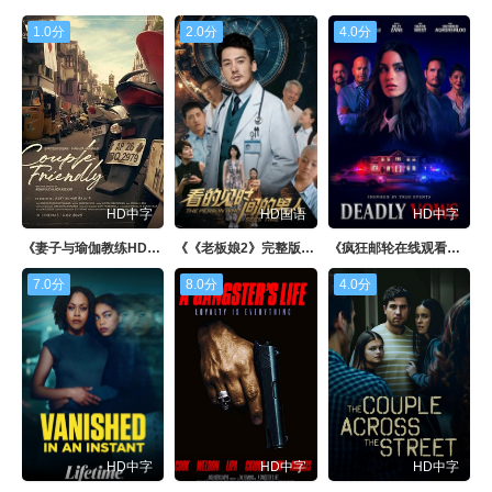
第43集
第44集
1.0分
2.0分
4.0分
第45集
第46集
第47集
第48集
第49集
第50集
第51集
第52集
HD中字
HD国语
HD中字
第53集
第54集
《妻子与瑜伽教练HD》高清
《《老板娘2》完整版在线观看完整版》全集
《疯狂邮轮在线观看免费》BD
第55集
第56集
7.0分
8.0分
4.0分
第57集
第58集
第59集
第60集
第61集
第62集
第63集
第64集
HD中字
HD中字
HD中字