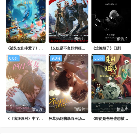
第88集
第89集
第90集
第91集
第92集
第93集
第94集
第95集
第96集
预告片
预告片
预告片
第97集
第98集
第99集
《被队友们疼爱了》日韩剧
《义姐是不良妈妈授乳中》日剧
《难缠继子》日剧
第100集
6.0分
9.0分
6.0分
预告片
预告片
预告片
《《疯狂派对》中字头》1080P
狂草妈妈翡翠白玉汤新版
《即使是爸爸也想被疼爱》BD