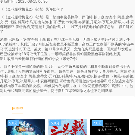
更新时间：2025-08-15 06:30
《《金花瓶楷梅花2》高清》风评如何？
第58集
第59集
第60集
《《金花瓶楷梅花2》高清》是一部由奉俊昊执导，罗伯特·帕丁森,娜奥米·阿基,史蒂
文·元,托妮·科莱特,马克·鲁法洛,帕齐·费伦,卡梅隆·布莱顿,丹尼尔·亨绍尔,斯蒂夫·朴,安
第61集
第62集
第63集
娜玛丽亚·沃特鲁梅,荷丽黛主演的剧情片片。以下是对该电影的影评总结： 影片讲述
了
第64集
第65集
第66集
米奇·巴恩斯（罗伯特·帕丁森 饰）在地球一事无成，无奈下加入星际殖民计划，任
职“消耗体”，从此开启了可以反复去世又不断重生、高危工作繁多望不到头的“宇宙牛
第67集
第68集
第69集
马”死去活来打工记。某次，第17号米奇从又一危险任务死里逃生，回家后却发现自
己已经被米奇18号取代了位置，一场啼笑皆非的科幻冒险黑色喜剧就此上演。
影片改编自爱德华·阿什顿的科幻小说《米奇7号》。
第70集
第71集
第72集
。影片不仅是一部简单的剧情片片，两位主角从最初的互相看不顺眼到最终携手合
作，展现了人性的复杂性和多面性。 角色塑造：角色形象鲜明，各具特色。主角罗伯
第73集
第74集
第75集
特·帕丁森,娜奥米·阿基,史蒂文·元,托妮·科莱特,马克·鲁法洛,帕齐·费伦,卡梅隆·布莱顿,
丹尼尔·亨绍尔,斯蒂夫·朴,安娜玛丽亚·沃特鲁梅,荷丽黛的性格差异和成长轨迹为这部
电影增添了丰富的层次感。 奉俊昊作为导演，在《《金花瓶楷梅花2》高清》中，他
第76集
第77集
第78集
对动作和幽默元素的精妙融合，使得影片在紧张刺激之余也不乏幽默感。
第79集
第80集
第81集
同类型
第82集
第83集
第84集
5.0分
5.0分
7.0分
第85集
第86集
第87集