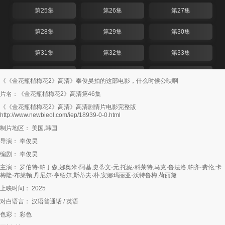
第25集
第26集
第27集
第28集
第29集
第30集
第31集
第32集
第33集
第34集
第35集
第36集
《《金花瓶楷梅花2》高清》奉俊昊拍的这部电影，什么时候公映啊
片名：《金花瓶楷梅花2》高清第46集
第37集
第38集
第39集
《《金花瓶楷梅花2》高清》高清剧情片电影完整版
http://www.newbieol.com/iep/18939-0-0.html
第40集
第41集
第42集
制片地区： 美国,韩国
第43集
第44集
第45集
导演： 奉俊昊
编剧： 奉俊昊
第46集
第47集
第48集
主演： 罗伯特·帕丁森,娜奥米·阿基,史蒂文·元,托妮·科莱特,马克·鲁法洛,帕齐·费伦,卡
梅隆·布莱顿,丹尼尔·亨绍尔,斯蒂夫·朴,安娜玛丽亚·沃特鲁梅,荷丽黛
第49集
第50集
第51集
上映时间： 2025
第52集
第53集
第54集
对白语言： 汉语普通话 / 英语
色彩： 彩色
第55集
第56集
第57集