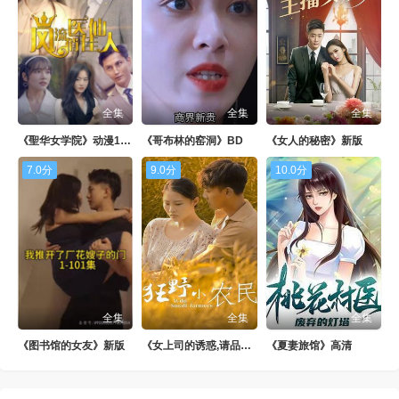
第88集
第89集
第90集
第91集
第92集
第93集
第94集
第95集
第96集
全集
全集
全集
第97集
第98集
第99集
《聖华女学院》动漫1-6集全集观看
《哥布林的窑洞》BD
《女人的秘密》新版
第100集
7.0分
9.0分
10.0分
全集
全集
全集
《图书馆的女友》新版
《女上司的诱惑,请品尝我吧!!》中字
《夏妻旅馆》高清