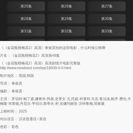
第25集
第26集
第27集
第28集
第29集
第30集
第31集
第32集
第33集
第34集
第35集
第36集
《《金花瓶楷梅花2》高清》奉俊昊拍的这部电影，什么时候公映啊
片名：《金花瓶楷梅花2》高清第48集
第37集
第38集
第39集
《《金花瓶楷梅花2》高清》高清剧情片电影完整版
http://www.newbieol.com/iep/18939-0-0.html
第40集
第41集
第42集
制片地区： 美国,韩国
第43集
第44集
第45集
导演： 奉俊昊
编剧： 奉俊昊
第46集
第47集
第48集
主演： 罗伯特·帕丁森,娜奥米·阿基,史蒂文·元,托妮·科莱特,马克·鲁法洛,帕齐·费伦,卡
梅隆·布莱顿,丹尼尔·亨绍尔,斯蒂夫·朴,安娜玛丽亚·沃特鲁梅,荷丽黛
第49集
第50集
第51集
上映时间： 2025
第52集
第53集
第54集
对白语言： 汉语普通话 / 英语
色彩： 彩色
第55集
第56集
第57集