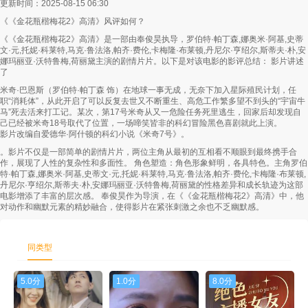
更新时间：2025-08-15 06:30
《《金花瓶楷梅花2》高清》风评如何？
第58集
第59集
第60集
《《金花瓶楷梅花2》高清》是一部由奉俊昊执导，罗伯特·帕丁森,娜奥米·阿基,史蒂
文·元,托妮·科莱特,马克·鲁法洛,帕齐·费伦,卡梅隆·布莱顿,丹尼尔·亨绍尔,斯蒂夫·朴,安
第61集
第62集
第63集
娜玛丽亚·沃特鲁梅,荷丽黛主演的剧情片片。以下是对该电影的影评总结： 影片讲述
了
第64集
第65集
第66集
米奇·巴恩斯（罗伯特·帕丁森 饰）在地球一事无成，无奈下加入星际殖民计划，任
职“消耗体”，从此开启了可以反复去世又不断重生、高危工作繁多望不到头的“宇宙牛
第67集
第68集
第69集
马”死去活来打工记。某次，第17号米奇从又一危险任务死里逃生，回家后却发现自
己已经被米奇18号取代了位置，一场啼笑皆非的科幻冒险黑色喜剧就此上演。
影片改编自爱德华·阿什顿的科幻小说《米奇7号》。
第70集
第71集
第72集
。影片不仅是一部简单的剧情片片，两位主角从最初的互相看不顺眼到最终携手合
作，展现了人性的复杂性和多面性。 角色塑造：角色形象鲜明，各具特色。主角罗伯
第73集
第74集
第75集
特·帕丁森,娜奥米·阿基,史蒂文·元,托妮·科莱特,马克·鲁法洛,帕齐·费伦,卡梅隆·布莱顿,
丹尼尔·亨绍尔,斯蒂夫·朴,安娜玛丽亚·沃特鲁梅,荷丽黛的性格差异和成长轨迹为这部
电影增添了丰富的层次感。 奉俊昊作为导演，在《《金花瓶楷梅花2》高清》中，他
第76集
第77集
第78集
对动作和幽默元素的精妙融合，使得影片在紧张刺激之余也不乏幽默感。
第79集
第80集
第81集
同类型
第82集
第83集
第84集
5.0分
1.0分
8.0分
第85集
第86集
第87集