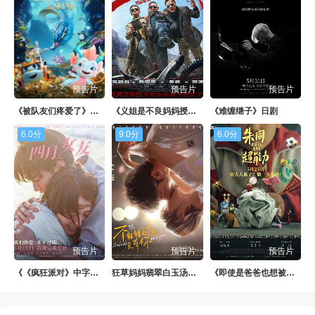
第88集
第89集
第90集
第91集
第92集
第93集
第94集
第95集
第96集
预告片
预告片
预告片
第97集
第98集
第99集
《被队友们疼爱了》日韩剧
《义姐是不良妈妈授乳中》日剧
《难缠继子》日剧
第100集
6.0分
9.0分
6.0分
预告片
预告片
预告片
《《疯狂派对》中字头》1080P
狂草妈妈翡翠白玉汤新版
《即使是爸爸也想被疼爱》BD