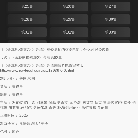
第25集
第26集
第27集
第28集
第29集
第30集
第31集
第32集
第33集
第34集
第35集
第36集
《《金花瓶楷梅花2》高清》奉俊昊拍的这部电影，什么时候公映啊
片名：《金花瓶楷梅花2》高清第02集
第37集
第38集
第39集
《《金花瓶楷梅花2》高清》高清剧情片电影完整版
http://www.newbieol.com/iep/18939-0-0.html
第40集
第41集
第42集
制片地区： 美国,韩国
第43集
第44集
第45集
导演： 奉俊昊
编剧： 奉俊昊
第46集
第47集
第48集
主演： 罗伯特·帕丁森,娜奥米·阿基,史蒂文·元,托妮·科莱特,马克·鲁法洛,帕齐·费伦,卡
梅隆·布莱顿,丹尼尔·亨绍尔,斯蒂夫·朴,安娜玛丽亚·沃特鲁梅,荷丽黛
第49集
第50集
第51集
上映时间： 2025
第52集
第53集
第54集
对白语言： 汉语普通话 / 英语
色彩： 彩色
第55集
第56集
第57集