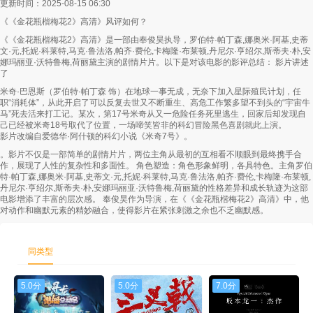
更新时间：2025-08-15 06:30
《《金花瓶楷梅花2》高清》风评如何？
第58集
第59集
第60集
《《金花瓶楷梅花2》高清》是一部由奉俊昊执导，罗伯特·帕丁森,娜奥米·阿基,史蒂
文·元,托妮·科莱特,马克·鲁法洛,帕齐·费伦,卡梅隆·布莱顿,丹尼尔·亨绍尔,斯蒂夫·朴,安
第61集
第62集
第63集
娜玛丽亚·沃特鲁梅,荷丽黛主演的剧情片片。以下是对该电影的影评总结： 影片讲述
了
第64集
第65集
第66集
米奇·巴恩斯（罗伯特·帕丁森 饰）在地球一事无成，无奈下加入星际殖民计划，任
职“消耗体”，从此开启了可以反复去世又不断重生、高危工作繁多望不到头的“宇宙牛
第67集
第68集
第69集
马”死去活来打工记。某次，第17号米奇从又一危险任务死里逃生，回家后却发现自
己已经被米奇18号取代了位置，一场啼笑皆非的科幻冒险黑色喜剧就此上演。
影片改编自爱德华·阿什顿的科幻小说《米奇7号》。
第70集
第71集
第72集
。影片不仅是一部简单的剧情片片，两位主角从最初的互相看不顺眼到最终携手合
作，展现了人性的复杂性和多面性。 角色塑造：角色形象鲜明，各具特色。主角罗伯
第73集
第74集
第75集
特·帕丁森,娜奥米·阿基,史蒂文·元,托妮·科莱特,马克·鲁法洛,帕齐·费伦,卡梅隆·布莱顿,
丹尼尔·亨绍尔,斯蒂夫·朴,安娜玛丽亚·沃特鲁梅,荷丽黛的性格差异和成长轨迹为这部
电影增添了丰富的层次感。 奉俊昊作为导演，在《《金花瓶楷梅花2》高清》中，他
第76集
第77集
第78集
对动作和幽默元素的精妙融合，使得影片在紧张刺激之余也不乏幽默感。
第79集
第80集
第81集
同类型
第82集
第83集
第84集
5.0分
5.0分
7.0分
第85集
第86集
第87集