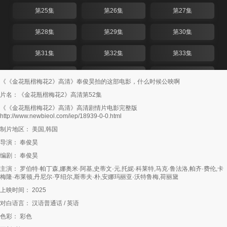
第25集
第26集
第27集
第28集
第29集
第30集
第31集
第32集
第33集
第34集
第35集
第36集
《《金花瓶楷梅花2》高清》奉俊昊拍的这部电影，什么时候公映啊
片名：《金花瓶楷梅花2》高清第52集
第37集
第38集
第39集
《《金花瓶楷梅花2》高清》高清剧情片电影完整版
http://www.newbieol.com/iep/18939-0-0.html
第40集
第41集
第42集
制片地区： 美国,韩国
第43集
第44集
第45集
导演： 奉俊昊
编剧： 奉俊昊
第46集
第47集
第48集
主演： 罗伯特·帕丁森,娜奥米·阿基,史蒂文·元,托妮·科莱特,马克·鲁法洛,帕齐·费伦,卡
梅隆·布莱顿,丹尼尔·亨绍尔,斯蒂夫·朴,安娜玛丽亚·沃特鲁梅,荷丽黛
第49集
第50集
第51集
上映时间： 2025
第52集
第53集
第54集
对白语言： 汉语普通话 / 英语
色彩： 彩色
第55集
第56集
第57集