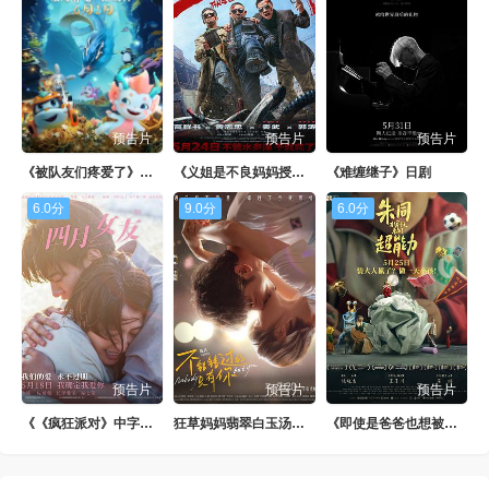
第88集
第89集
第90集
第91集
第92集
第93集
第94集
第95集
第96集
预告片
预告片
预告片
第97集
第98集
第99集
《被队友们疼爱了》日韩剧
《义姐是不良妈妈授乳中》日剧
《难缠继子》日剧
第100集
6.0分
9.0分
6.0分
预告片
预告片
预告片
《《疯狂派对》中字头》1080P
狂草妈妈翡翠白玉汤新版
《即使是爸爸也想被疼爱》BD