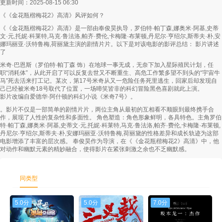
更新时间：2025-08-15 06:30
《《金花瓶楷梅花2》高清》风评如何？
第58集
第59集
第60集
《《金花瓶楷梅花2》高清》是一部由奉俊昊执导，罗伯特·帕丁森,娜奥米·阿基,史蒂
文·元,托妮·科莱特,马克·鲁法洛,帕齐·费伦,卡梅隆·布莱顿,丹尼尔·亨绍尔,斯蒂夫·朴,安
第61集
第62集
第63集
娜玛丽亚·沃特鲁梅,荷丽黛主演的剧情片片。以下是对该电影的影评总结： 影片讲述
了
第64集
第65集
第66集
米奇·巴恩斯（罗伯特·帕丁森 饰）在地球一事无成，无奈下加入星际殖民计划，任
职“消耗体”，从此开启了可以反复去世又不断重生、高危工作繁多望不到头的“宇宙牛
第67集
第68集
第69集
马”死去活来打工记。某次，第17号米奇从又一危险任务死里逃生，回家后却发现自
己已经被米奇18号取代了位置，一场啼笑皆非的科幻冒险黑色喜剧就此上演。
影片改编自爱德华·阿什顿的科幻小说《米奇7号》。
第70集
第71集
第72集
。影片不仅是一部简单的剧情片片，两位主角从最初的互相看不顺眼到最终携手合
作，展现了人性的复杂性和多面性。 角色塑造：角色形象鲜明，各具特色。主角罗伯
第73集
第74集
第75集
特·帕丁森,娜奥米·阿基,史蒂文·元,托妮·科莱特,马克·鲁法洛,帕齐·费伦,卡梅隆·布莱顿,
丹尼尔·亨绍尔,斯蒂夫·朴,安娜玛丽亚·沃特鲁梅,荷丽黛的性格差异和成长轨迹为这部
电影增添了丰富的层次感。 奉俊昊作为导演，在《《金花瓶楷梅花2》高清》中，他
第76集
第77集
第78集
对动作和幽默元素的精妙融合，使得影片在紧张刺激之余也不乏幽默感。
第79集
第80集
第81集
同类型
第82集
第83集
第84集
5.0分
5.0分
7.0分
第85集
第86集
第87集