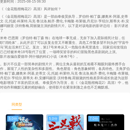
更新时间：2025-08-15 06:30
《《金花瓶楷梅花2》高清》风评如何？
第58集
第59集
第60集
《《金花瓶楷梅花2》高清》是一部由奉俊昊执导，罗伯特·帕丁森,娜奥米·阿基,史蒂
文·元,托妮·科莱特,马克·鲁法洛,帕齐·费伦,卡梅隆·布莱顿,丹尼尔·亨绍尔,斯蒂夫·朴,安
第61集
第62集
第63集
娜玛丽亚·沃特鲁梅,荷丽黛主演的剧情片片。以下是对该电影的影评总结： 影片讲述
了
第64集
第65集
第66集
米奇·巴恩斯（罗伯特·帕丁森 饰）在地球一事无成，无奈下加入星际殖民计划，任
职“消耗体”，从此开启了可以反复去世又不断重生、高危工作繁多望不到头的“宇宙牛
第67集
第68集
第69集
马”死去活来打工记。某次，第17号米奇从又一危险任务死里逃生，回家后却发现自
己已经被米奇18号取代了位置，一场啼笑皆非的科幻冒险黑色喜剧就此上演。
影片改编自爱德华·阿什顿的科幻小说《米奇7号》。
第70集
第71集
第72集
。影片不仅是一部简单的剧情片片，两位主角从最初的互相看不顺眼到最终携手合
作，展现了人性的复杂性和多面性。 角色塑造：角色形象鲜明，各具特色。主角罗伯
第73集
第74集
第75集
特·帕丁森,娜奥米·阿基,史蒂文·元,托妮·科莱特,马克·鲁法洛,帕齐·费伦,卡梅隆·布莱顿,
丹尼尔·亨绍尔,斯蒂夫·朴,安娜玛丽亚·沃特鲁梅,荷丽黛的性格差异和成长轨迹为这部
电影增添了丰富的层次感。 奉俊昊作为导演，在《《金花瓶楷梅花2》高清》中，他
第76集
第77集
第78集
对动作和幽默元素的精妙融合，使得影片在紧张刺激之余也不乏幽默感。
第79集
第80集
第81集
同类型
第82集
第83集
第84集
5.0分
5.0分
7.0分
第85集
第86集
第87集