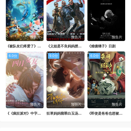
第88集
第89集
第90集
第91集
第92集
第93集
第94集
第95集
第96集
预告片
预告片
预告片
第97集
第98集
第99集
《被队友们疼爱了》日韩剧
《义姐是不良妈妈授乳中》日剧
《难缠继子》日剧
第100集
6.0分
9.0分
6.0分
预告片
预告片
预告片
《《疯狂派对》中字头》1080P
狂草妈妈翡翠白玉汤新版
《即使是爸爸也想被疼爱》BD