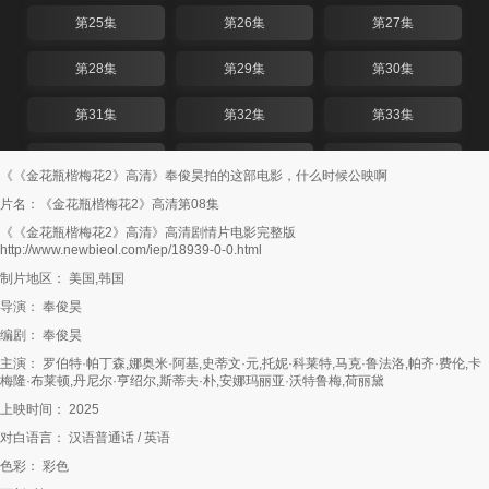
第25集
第26集
第27集
第28集
第29集
第30集
第31集
第32集
第33集
第34集
第35集
第36集
《《金花瓶楷梅花2》高清》奉俊昊拍的这部电影，什么时候公映啊
片名：《金花瓶楷梅花2》高清第08集
第37集
第38集
第39集
《《金花瓶楷梅花2》高清》高清剧情片电影完整版
http://www.newbieol.com/iep/18939-0-0.html
第40集
第41集
第42集
制片地区： 美国,韩国
第43集
第44集
第45集
导演： 奉俊昊
编剧： 奉俊昊
第46集
第47集
第48集
主演： 罗伯特·帕丁森,娜奥米·阿基,史蒂文·元,托妮·科莱特,马克·鲁法洛,帕齐·费伦,卡
梅隆·布莱顿,丹尼尔·亨绍尔,斯蒂夫·朴,安娜玛丽亚·沃特鲁梅,荷丽黛
第49集
第50集
第51集
上映时间： 2025
第52集
第53集
第54集
对白语言： 汉语普通话 / 英语
色彩： 彩色
第55集
第56集
第57集