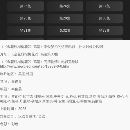
第25集
第26集
第27集
第28集
第29集
第30集
第31集
第32集
第33集
第34集
第35集
第36集
《《金花瓶楷梅花2》高清》奉俊昊拍的这部电影，什么时候公映啊
片名：《金花瓶楷梅花2》高清第03集
第37集
第38集
第39集
《《金花瓶楷梅花2》高清》高清剧情片电影完整版
http://www.newbieol.com/iep/18939-0-0.html
第40集
第41集
第42集
制片地区： 美国,韩国
第43集
第44集
第45集
导演： 奉俊昊
编剧： 奉俊昊
第46集
第47集
第48集
主演： 罗伯特·帕丁森,娜奥米·阿基,史蒂文·元,托妮·科莱特,马克·鲁法洛,帕齐·费伦,卡
梅隆·布莱顿,丹尼尔·亨绍尔,斯蒂夫·朴,安娜玛丽亚·沃特鲁梅,荷丽黛
第49集
第50集
第51集
上映时间： 2025
第52集
第53集
第54集
对白语言： 汉语普通话 / 英语
色彩： 彩色
第55集
第56集
第57集