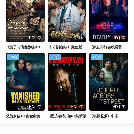
第88集
第89集
第90集
第91集
第92集
第93集
第94集
第95集
第96集
HD中字
HD国语
HD中字
第97集
第98集
第99集
《妻子与瑜伽教练HD》高清
《《老板娘2》完整版在线观看完整版》全集
《疯狂邮轮在线观看免费》BD
第100集
7.0分
8.0分
4.0分
HD中字
HD中字
HD中字
父债女偿1-6集全集免费播放
《坠入春夜_第01集新版
《饥饿监狱》中字