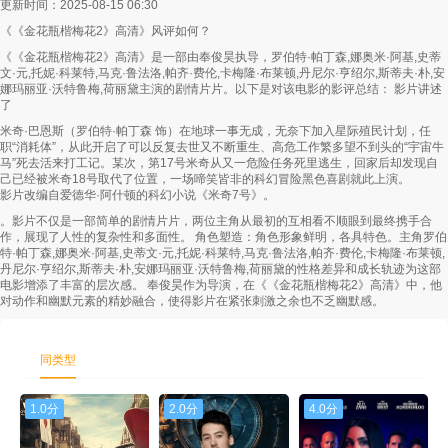
更新时间：2025-08-15 06:30
《《金花瓶楷梅花2》高清》风评如何？
第58集
第59集
第60集
《《金花瓶楷梅花2》高清》是一部由奉俊昊执导，罗伯特·帕丁森,娜奥米·阿基,史蒂
文·元,托妮·科莱特,马克·鲁法洛,帕齐·费伦,卡梅隆·布莱顿,丹尼尔·亨绍尔,斯蒂夫·朴,安
第61集
第62集
第63集
娜玛丽亚·沃特鲁梅,荷丽黛主演的剧情片片。以下是对该电影的影评总结： 影片讲述
了
第64集
第65集
第66集
米奇·巴恩斯（罗伯特·帕丁森 饰）在地球一事无成，无奈下加入星际殖民计划，任
职“消耗体”，从此开启了可以反复去世又不断重生、高危工作繁多望不到头的“宇宙牛
第67集
第68集
第69集
马”死去活来打工记。某次，第17号米奇从又一危险任务死里逃生，回家后却发现自
己已经被米奇18号取代了位置，一场啼笑皆非的科幻冒险黑色喜剧就此上演。
影片改编自爱德华·阿什顿的科幻小说《米奇7号》。
第70集
第71集
第72集
。影片不仅是一部简单的剧情片片，两位主角从最初的互相看不顺眼到最终携手合
作，展现了人性的复杂性和多面性。 角色塑造：角色形象鲜明，各具特色。主角罗伯
第73集
第74集
第75集
特·帕丁森,娜奥米·阿基,史蒂文·元,托妮·科莱特,马克·鲁法洛,帕齐·费伦,卡梅隆·布莱顿,
丹尼尔·亨绍尔,斯蒂夫·朴,安娜玛丽亚·沃特鲁梅,荷丽黛的性格差异和成长轨迹为这部
电影增添了丰富的层次感。 奉俊昊作为导演，在《《金花瓶楷梅花2》高清》中，他
第76集
第77集
第78集
对动作和幽默元素的精妙融合，使得影片在紧张刺激之余也不乏幽默感。
第79集
第80集
第81集
同类型
第82集
第83集
第84集
1.0分
2.0分
4.0分
第85集
第86集
第87集