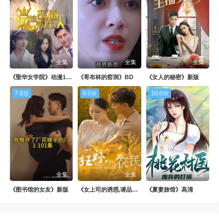
第88集
第89集
第90集
第91集
第92集
第93集
第94集
第95集
第96集
全集
全集
全集
第97集
第98集
第99集
《聖华女学院》动漫1-6集全集观看
《哥布林的窑洞》BD
《女人的秘密》新版
第100集
7.0分
9.0分
10.0分
全集
全集
全集
《图书馆的女友》新版
《女上司的诱惑,请品尝我吧!!》中字
《夏妻旅馆》高清