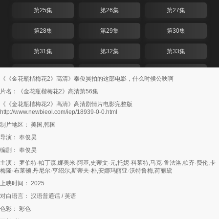
第25集
第26集
第27集
第28集
第29集
第30集
第31集
第32集
第33集
第34集
第35集
第36集
《《金花瓶楷梅花2》高清》奉俊昊拍的这部电影，什么时候公映啊
片名：《金花瓶楷梅花2》高清第56集
第37集
第38集
第39集
《《金花瓶楷梅花2》高清》高清剧情片电影完整版
http://www.newbieol.com/iep/18939-0-0.html
第40集
第41集
第42集
制片地区： 美国,韩国
第43集
第44集
第45集
导演： 奉俊昊
编剧： 奉俊昊
第46集
第47集
第48集
主演： 罗伯特·帕丁森,娜奥米·阿基,史蒂文·元,托妮·科莱特,马克·鲁法洛,帕齐·费伦,卡
梅隆·布莱顿,丹尼尔·亨绍尔,斯蒂夫·朴,安娜玛丽亚·沃特鲁梅,荷丽黛
第49集
第50集
第51集
上映时间： 2025
第52集
第53集
第54集
对白语言： 汉语普通话 / 英语
色彩： 彩色
第55集
第56集
第57集