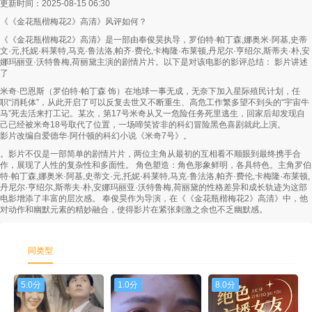
更新时间：2025-08-15 06:30
《《金花瓶楷梅花2》高清》风评如何？
第58集
第59集
第60集
《《金花瓶楷梅花2》高清》是一部由奉俊昊执导，罗伯特·帕丁森,娜奥米·阿基,史蒂
文·元,托妮·科莱特,马克·鲁法洛,帕齐·费伦,卡梅隆·布莱顿,丹尼尔·亨绍尔,斯蒂夫·朴,安
第61集
第62集
第63集
娜玛丽亚·沃特鲁梅,荷丽黛主演的剧情片片。以下是对该电影的影评总结： 影片讲述
了
第64集
第65集
第66集
米奇·巴恩斯（罗伯特·帕丁森 饰）在地球一事无成，无奈下加入星际殖民计划，任
职“消耗体”，从此开启了可以反复去世又不断重生、高危工作繁多望不到头的“宇宙牛
第67集
第68集
第69集
马”死去活来打工记。某次，第17号米奇从又一危险任务死里逃生，回家后却发现自
己已经被米奇18号取代了位置，一场啼笑皆非的科幻冒险黑色喜剧就此上演。
影片改编自爱德华·阿什顿的科幻小说《米奇7号》。
第70集
第71集
第72集
。影片不仅是一部简单的剧情片片，两位主角从最初的互相看不顺眼到最终携手合
作，展现了人性的复杂性和多面性。 角色塑造：角色形象鲜明，各具特色。主角罗伯
第73集
第74集
第75集
特·帕丁森,娜奥米·阿基,史蒂文·元,托妮·科莱特,马克·鲁法洛,帕齐·费伦,卡梅隆·布莱顿,
丹尼尔·亨绍尔,斯蒂夫·朴,安娜玛丽亚·沃特鲁梅,荷丽黛的性格差异和成长轨迹为这部
电影增添了丰富的层次感。 奉俊昊作为导演，在《《金花瓶楷梅花2》高清》中，他
第76集
第77集
第78集
对动作和幽默元素的精妙融合，使得影片在紧张刺激之余也不乏幽默感。
第79集
第80集
第81集
同类型
第82集
第83集
第84集
5.0分
1.0分
8.0分
第85集
第86集
第87集