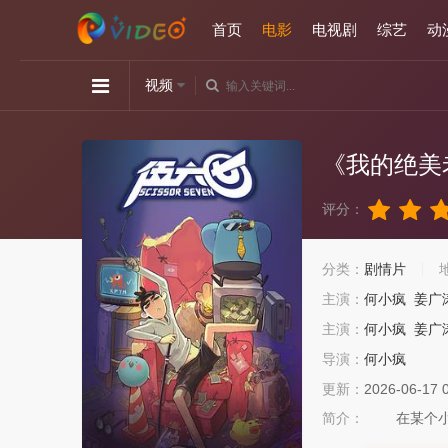
首页
电影
电视剧
综艺
动
视频
《我的绝美
评分：
分类：
剧情片
主演：
何小疯
姜广
主演：
何小疯
姜广
导演：
何小疯
更新：
2026-06-17 
简介：
在某个小岛