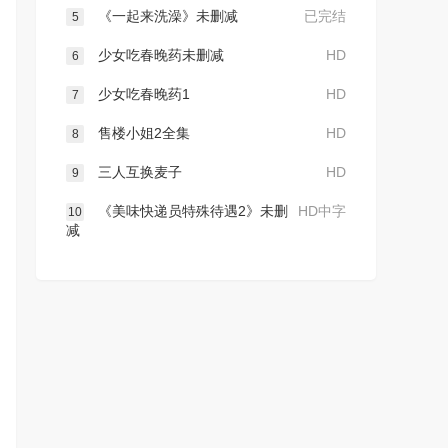
《一起来洗澡》未删减
已完结
5
少女吃春晚药未删减
HD
6
少女吃春晚药1
HD
7
售楼小姐2全集
HD
8
三人互换麦子
HD
9
《美味快递员特殊待遇2》未删
HD中字
10
减