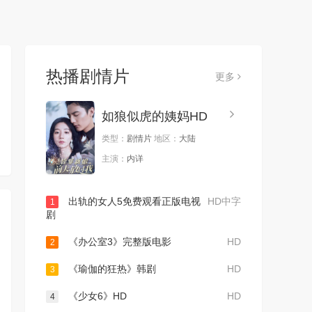
热播剧情片
更多
如狼似虎的姨妈HD
类型：
剧情片
地区：
大陆
主演：
内详
出轨的女人5免费观看正版电视
HD中字
1
剧
《办公室3》完整版电影
HD
2
《瑜伽的狂热》韩剧
HD
3
《少女6》HD
HD
4