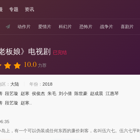
漫
专题
资讯
动作片
爱情片
科幻片
恐怖片
战争片
喜剧片
老板娘》电视剧
已完结
10.0
力荐
地区：
大陆
年份：
2018
涛
段艺璇
赵寒
侯俊杰
朱毛
刘小倩
陈世豪
赵成晨
江惠琴
涛
段艺璇
赵寒..
06:35
上，有一个可以伪装成任何东西的廉价刺客，名叫伍六七。伍六七平时