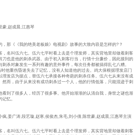
世豪,赵成晨,江惠琴
的，那《《我的绝美老板娘》电视剧》故事的大致内容是怎样的?？
，名叫伍六七。伍六七平时看上去是个理发师，其实背地里却做着刺客
剪刀也是他的刺杀武器。由于初入刺客行当，行情十分廉价，因此接到的
与刺杀对象发生一系列有趣的意外事件，每次任务都被搞得乱七八糟。
时他重伤昏迷失去了记忆，没有人知道他的过去。鸡大保根据理发店门
以理发店为据点，替伍六七承接各种奇葩的刺杀任务。伍六七从来没有成
。然而，由于从来没有成功刺杀过一个人，他的行情低落，只能混迹于刺
看到了很多人，经历了很多事。他开始渐渐的认清自我，身世之谜也渐
的记忆。
姜广涛,段艺璇,赵寒,侯俊杰,朱毛,刘小倩,陈世豪,赵成晨,江惠琴主演
，名叫伍六七。伍六七平时看上去是个理发师，其实背地里却做着刺客