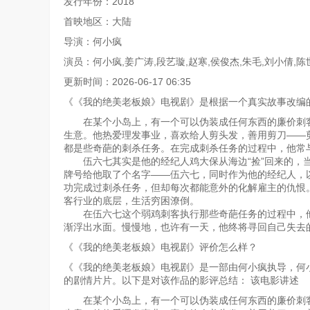
发行年份：2018
首映地区：大陆
导演：何小疯
演员：何小疯,姜广涛,段艺璇,赵寒,侯俊杰,朱毛,刘小倩,陈
更新时间：2026-06-17 06:35
《《我的绝美老板娘》电视剧》是根据一个真实故事改编
在某个小岛上，有一个可以伪装成任何东西的廉价刺客
生意。他热爱理发事业，喜欢给人剪头发，善用剪刀——
都是些奇葩的刺杀任务。在完成刺杀任务的过程中，他常
伍六七其实是他的经纪人鸡大保从海边“捡”回来的，当
牌号给他取了个名字——伍六七，同时作为他的经纪人，
功完成过刺杀任务，但却每次都能意外的化解雇主的仇恨
客行业的底层，生活穷困潦倒。
在伍六七这个弱鸡刺客执行那些奇葩任务的过程中，他
渐浮出水面。慢慢地，也许有一天，他终将寻回自己失去
《《我的绝美老板娘》电视剧》评价怎么样？
《《我的绝美老板娘》电视剧》是一部由何小疯执导，何小疯,
的剧情片片。以下是对该作品的影评总结： 该电影讲述
在某个小岛上，有一个可以伪装成任何东西的廉价刺客