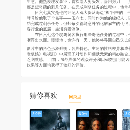
生意。他热爱理发事业，喜欢给人剪头发，善用剪刀——
都是些奇葩的刺杀任务。在完成刺杀任务的过程中，他常
伍六七其实是他的经纪人鸡大保从海边“捡”回来的，当
牌号给他取了个名字——伍六七，同时作为他的经纪人，
功完成过刺杀任务，但却每次都能意外的化解雇主的仇恨
客行业的底层，生活穷困潦倒。
在伍六七这个弱鸡刺客执行那些奇葩任务的过程中，他
渐浮出水面。慢慢地，也许有一天，他终将寻回自己失去
影片中的角色形象鲜明，各具特色。主角的性格差异和成
老板娘》电视剧》中展现了对动作和幽默元素的精妙融合
乏幽默感。 目前，虽然具体的观众评分和口碑数据可能
效果等方面均获得了较好的评价。
猜你喜欢
同类型
3.0分
8.0分
3.