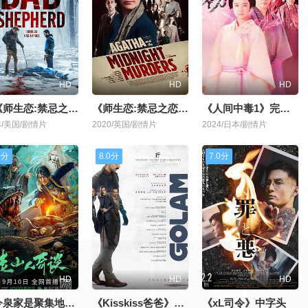
HD
HD
HD
《《师生恋:禁忌之恋》配角是谁》中字
《师生恋:禁忌之恋》BD
《人间中毒1》完整版
4/美国/剧情片
2020/英国/剧情片
2024/日本/剧情片
0分
8.0分
7.0分
HD
HD
HD
《今泉家是聚集地》韩剧
《Kisskiss爸爸》720P
《xL司令》中字头