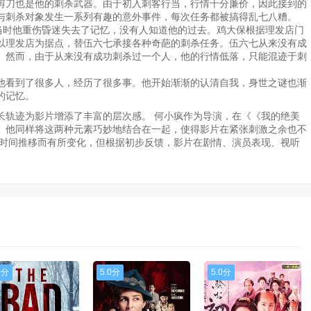
剪刀也是他的刺杀武器。由于初入刺客行当，行情十分廉价，因此接到的
与刺杀对象发生一系列有趣的意外事件，每次任务都被搞得乱七八糟。
时他重伤昏迷失去了记忆，没有人知道他的过去。鸡大保根据理发店门
以理发店为据点，替伍六七承接各种奇葩的刺杀任务。伍六七从来没有成
。然而，由于从来没有成功刺杀过一个人，他的行情低落，只能混迹于刺
看到了很多人，经历了很多事。他开始渐渐的认清自我，身世之谜也渐
的记忆。
长轨迹为影片增添了丰富的层次感。 何小疯作为导演，在《《我的绝美
。他同样将这两种元素巧妙地结合在一起，使得影片在紧张刺激之余也不
因时间推移而有所变化，但根据初步反馈，影片在剧情、演员表现、视听
0分
5.0分
5.0分