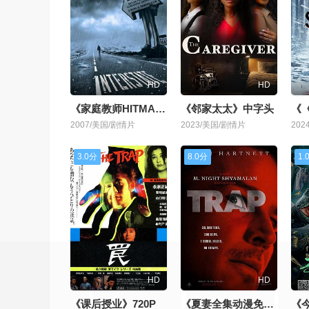
HD
HD
《家庭教师HITMAN REBORN!》中字头
《邻家太太》中字头
2007/美国/剧情片
2023/美国/剧情片
202
3.0分
8.0分
1.
HD
HD
《课后授业》720P
《夏妻全集动漫免费观看最新章节更新》BD