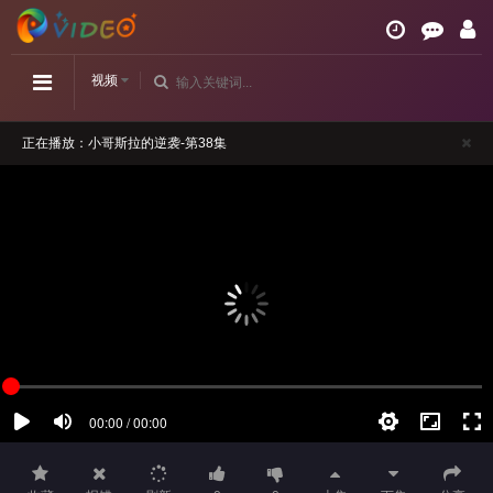
视频
正在播放：小哥斯拉的逆袭-第38集
请勿相信视频中的任何广告
如播放卡顿，请切换播放源观看或刷新！