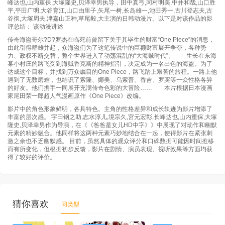
峰达也,山内重保,大塚隆史,贝泽幸男执导，田中真弓,冈村明美,中井和哉,山口胜
平,平田广明,大谷育江,山口由里子,矢尾一树,长岛雄一,池田秀一,古川登志夫,古
第85集
第86集
第87集
第88集
谷彻,大塚周夫,津嘉山正种,草尾毅,大主演的日韩动漫片。以下是对该作品的影
评总结： 该动漫讲述
第89集
第90集
第91集
第92集
传奇海盗哥尔?D?罗杰在临死前曾留下关于其毕生的财富“One Piece”的消息，
由此引得群雄并起，众海盗们为了这笔传说中的巨额财富展开争夺，各种势
力、政权不断交替，整个世界进入了动荡混乱的“大海贼时代”。 生长在东海
第93集
第94集
第95集
第96集
某小村庄的路飞受到海贼香克斯的精神指引，决定成为一名出色的海盗。为了
达成这个目标，并找到万众瞩目的One Piece，路飞踏上艰苦的旅程。一路上他
遇到了无数磨难，也结识了索隆、娜美、乌索普、香吉、罗宾等一众性格各异
第97集
第98集
第99集
第100集
的好友。他们携手一同展开充满传奇色彩的大冒险…… 本片根据日本漫画
家尾田荣一郎超人气漫画原作《One Piece》改编。
第101集
第102集
第103集
第104集
影片中的角色形象鲜明，各具特色。主角的性格差异和成长轨迹为影片增添了
丰富的层次感。 宇田钢之助,志水淳儿,境宗久,宮元宏彰,长峰达也,山内重保,大塚
第105集
第106集
第107集
第108集
隆史,贝泽幸男作为导演，在《《爸爸是女儿HD中字》》中展现了对动作和幽默
元素的精妙融合。他同样将这两种元素巧妙地结合在一起，使得影片在紧张刺
激之余也不乏幽默感。 目前，虽然具体的观众评分和口碑数据可能因时间推移
第109集
第110集
第111集
第112集
而有所变化，但根据初步反馈，影片在剧情、演员表现、视听效果等方面均获
得了较好的评价。
第113集
第114集
第115集
第116集
第117集
第118集
第119集
第120集
猜你喜欢
同类型
第121集
第122集
第123集
第124集