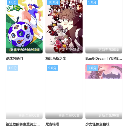
第125集
第126集
第127集
第128集
1.0分
10.0分
5.0分
第129集
第130集
第131集
第132集
第133集
第134集
第135集
第136集
第137集
第138集
第139集
第140集
第141集
第142集
第143集
第144集
更新至20260805期
更新至第05集
更新至第08集
踢球的她们
梅比乌斯之尘
BanG Dream! YUME∞MITA
第145集
第146集
第147集
第148集
1.0分
9.0分
1.0分
第149集
第150集
第151集
第152集
第153集
第154集
第155集
第156集
第157集
第158集
第159集
第160集
第161集
第162集
第163集
第164集
更新至第06集
更新至第06集
更新至第06集
第165集
第166集
第167集
第168集
被追放的转生重骑士用游戏知识开无双
尼古喵喵
少女怪兽焦糖味