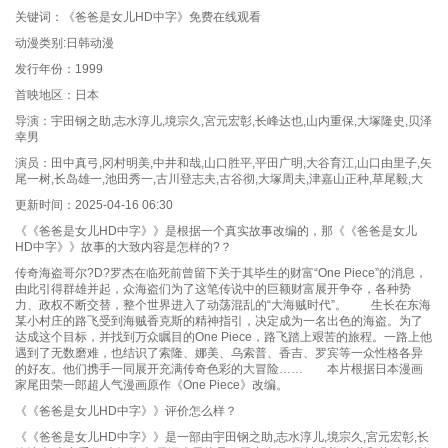
关键词：《爸爸是女儿HD中字》免费在线观看
第41集
第42集
第43集
第44集
动漫类别:日韩动漫
第45集
第46集
第47集
第48集
发行年份：1999
首映地区：日本
第49集
第50集
第51集
第52集
导演：宇田钢之助,志水淳儿,境宗久,宮元宏彰,长峰达也,山内重保,大塚隆史,贝泽
幸男
第53集
第54集
第55集
第56集
演员：田中真弓,冈村明美,中井和哉,山口胜平,平田广明,大谷育江,山口由里子,矢
尾一树,长岛雄一,池田秀一,古川登志夫,古谷彻,大塚周夫,津嘉山正种,草尾毅,大
第57集
第58集
第59集
第60集
更新时间：2025-04-16 06:30
第61集
第62集
第63集
第64集
《《爸爸是女儿HD中字》》是根据一个真实故事改编的，那《《爸爸是女儿
HD中字》》故事的大致内容是怎样的?？
第65集
第66集
第67集
第68集
传奇海盗哥尔?D?罗杰在临死前曾留下关于其毕生的财富“One Piece”的消息，
由此引得群雄并起，众海盗们为了这笔传说中的巨额财富展开争夺，各种势
力、政权不断交替，整个世界进入了动荡混乱的“大海贼时代”。 生长在东海
第69集
第70集
第71集
第72集
某小村庄的路飞受到海贼香克斯的精神指引，决定成为一名出色的海盗。为了
达成这个目标，并找到万众瞩目的One Piece，路飞踏上艰苦的旅程。一路上他
遇到了无数磨难，也结识了索隆、娜美、乌索普、香吉、罗宾等一众性格各异
第73集
第74集
第75集
第76集
的好友。他们携手一同展开充满传奇色彩的大冒险…… 本片根据日本漫画
家尾田荣一郎超人气漫画原作《One Piece》改编。
第77集
第78集
第79集
第80集
《《爸爸是女儿HD中字》》评价怎么样？
《《爸爸是女儿HD中字》》是一部由宇田钢之助,志水淳儿,境宗久,宮元宏彰,长
第81集
第82集
第83集
第84集