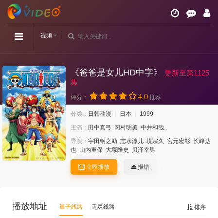
视频
《爸爸是女儿HD中字》
更新至第1125
集
4.0
评分：
推荐
分类：
日韩动漫
日本
1999
主演：
田中真弓
冈村明美
中井和哉..
导演：
宇田钢之助
志水淳儿
境宗久
宮元宏彰
长峰达
也
山内重保
大塚隆史
贝泽幸男
立即播放
报错
播放地址
量子线路
无尽线路
排序