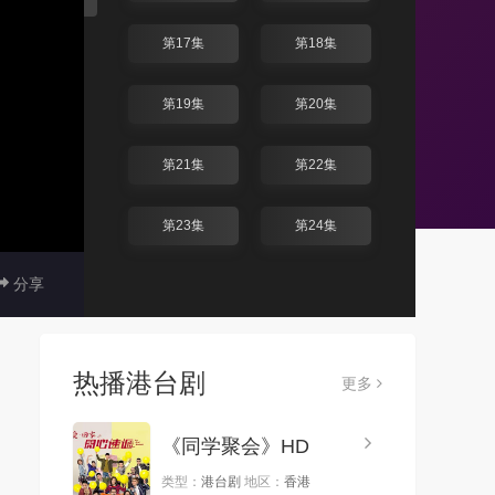
第17集
第18集
第19集
第20集
第21集
第22集
第23集
第24集
分享
第25集
第26集
第27集
第28集
热播港台剧
更多
第29集
第30集
《同学聚会》HD
类型：
港台剧
地区：
香港