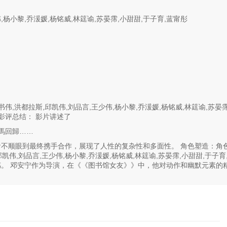
,杨小黎,乔湲媛,杨铭威,林筳谕,苏晏霈,小甜甜,于子育,蓝甯彤
,洪都拉斯,邱凯伟,刘品言,王少伟,杨小黎,乔湲媛,杨铭威,林筳谕,苏晏霈
影评总结： 影片讲述了
馬回歸……
不顺眼到最终携手合作，展现了人性的复杂性和多面性。 角色塑造：角
伟,刘品言,王少伟,杨小黎,乔湲媛,杨铭威,林筳谕,苏晏霈,小甜甜,于子育
。 邓安宁作为导演，在《《图书馆女友》》中，他对动作和幽默元素的