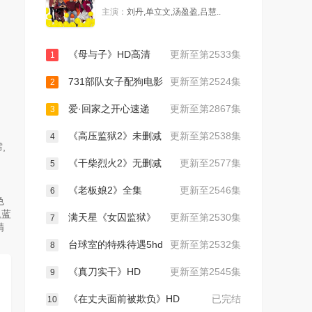
主演：
刘丹,单立文,汤盈盈,吕慧..
《母与子》HD高清
更新至第2533集
1
731部队女子配狗电影
更新至第2524集
2
爱·回家之开心速递
更新至第2867集
3
《高压监狱2》未删减
更新至第2538集
4
,
《干柴烈火2》无删减
更新至2577集
5
《老板娘2》全集
更新至2546集
6
色
,蓝
满天星《女囚监狱》
更新至第2530集
7
精
台球室的特殊待遇5hd
更新至第2532集
8
《真刀实干》HD
更新至第2545集
9
《在丈夫面前被欺负》HD
已完结
10