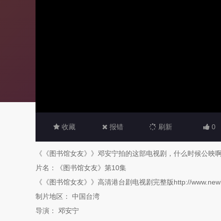
收藏
报错
刷新
0
《《图书馆女友》》邓安宁拍的这部电视剧，什么时候公映
片名：《图书馆女友》第10集
《《图书馆女友》》高清港台剧电视剧完整版http://www.newbieol.c
制片地区： 中国台湾
导演： 邓安宁