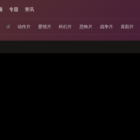
漫
专题
资讯
动作片
爱情片
科幻片
恐怖片
战争片
喜剧片