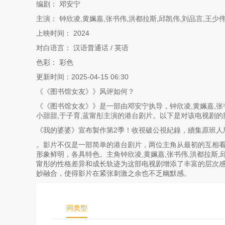
编剧： 邓安宁
主演： 钟欣凌,黄姵嘉,张书伟,洪都拉斯,邱凯伟,刘品言,王少伟
上映时间： 2024
对白语言： 汉语普通话 / 英语
色彩： 彩色
更新时间：2025-04-15 06:30
《《图书馆女友》》风评如何？
《《图书馆女友》》是一部由邓安宁执导，钟欣凌,黄姵嘉,张书伟
小甜甜,于子育,蓝甯彤主演的港台剧片。以下是对该电视剧的
《我的婆婆》宣布製作第2季！收視破公視紀錄，續集原班人
。影片不仅是一部简单的港台剧片，两位主角从最初的互相看
形象鲜明，各具特色。主角钟欣凌,黄姵嘉,张书伟,洪都拉斯,邱凯
甯彤的性格差异和成长轨迹为这部电视剧增添了丰富的层次感
妙融合，使得影片在紧张刺激之余也不乏幽默感。
同类型