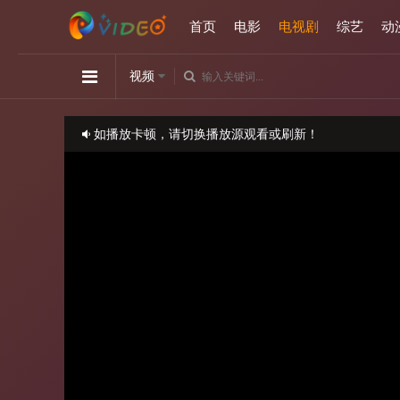
首页
电影
电视剧
综艺
动
视频
如播放卡顿，请切换播放源观看或刷新！
正在播放：《图书馆女友》-第10集
请勿相信视频中的任何广告