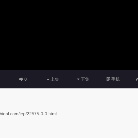
0
上集
下集
手机
啊
om/iep/22575-0-0.html