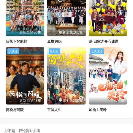
第129集
第130集
第131集
第132集
第133集
第134集
第135集
第136集
第137集
第138集
第139集
第140集
更新至第06集
更新至第161集
更新至第2866集
日落下的彩虹
豆腐妈妈
爱·回家之开心速递
第141集
第142集
第143集
第144集
7.0分
9.0分
10.0分
第145集
第146集
第147集
第148集
第149集
第150集
第151集
第152集
第153集
第154集
第155集
第156集
第157集
第158集
第159集
第160集
更新至第43集
更新至第250集
已完结
第161集
阿松与阿暖
百味人生
加油！美玲
对不起，评论暂时关闭