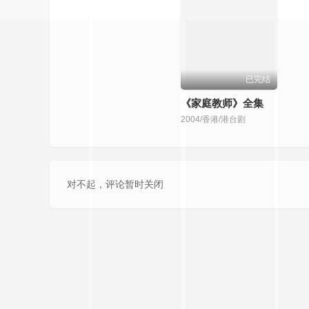
已完结
加油！美玲
2016//港台剧
200
对不起，评论暂时关闭