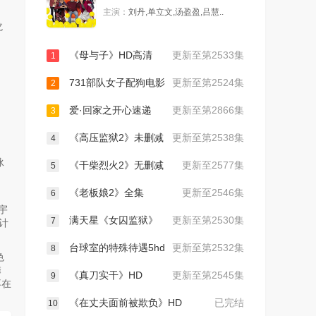
主演：
刘丹,单立文,汤盈盈,吕慧..
龙
《母与子》HD高清
更新至第2533集
1
731部队女子配狗电影
更新至第2524集
2
爱·回家之开心速递
更新至第2866集
3
《高压监狱2》未删减
更新至第2538集
4
泳
《干柴烈火2》无删减
更新至2577集
5
《老板娘2》全集
更新至2546集
6
宇
满天星《女囚监狱》
更新至第2530集
7
计
台球室的特殊待遇5hd
更新至第2532集
8
色
馨
《真刀实干》HD
更新至第2545集
9
不在
《在丈夫面前被欺负》HD
已完结
10