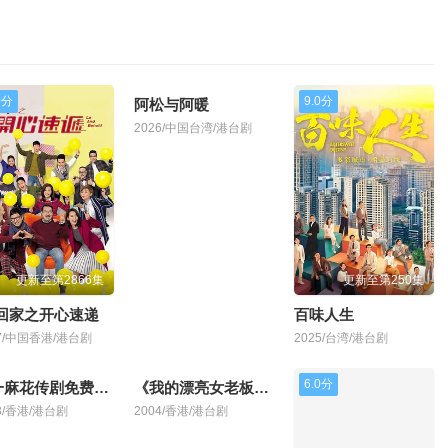
0分
7.0分
9.0分
更新至第2866集
更新至第43集
更新至第250集
·回家之开心速递
阿松与阿暖
百味人生
17/中国香港/港台剧
2026/中国台湾/港台剧
2025/台湾/港台剧
0分
2.0分
《纠缠》电影
2002/香港/港台剧