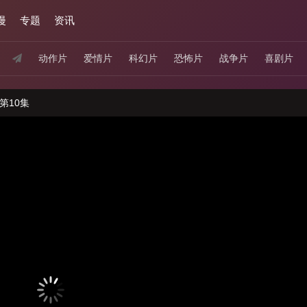
漫
专题
资讯
动作片
爱情片
科幻片
恐怖片
战争片
喜剧片
第10集