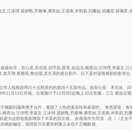
嘉文,江泳锜,梁妍甄,乔雅琳,潘奕如,王道南,米凯莉,刘馨如,胡佩莲,林珮君,
？
执导，安心亚,禾浩辰,邱宇辰,茵芙,吴品洁,梅贤治,汪沛㼆,李嘉文,江
林珮君,龙天翔,黄雅珉,詹佳儒,龙主演的港台剧片。以下是对该电视剧的影评总
18年三立华人电视剧周日十点档系列的第四十五部作品。由安心亚、禾浩辰、邱
年11月13日开镜。台视预计于12月9日起晚上10点首播，三立 都会台预
不顺眼到最终携手合作，展现了人性的复杂性和多面性。 角色塑造：角
梅贤治,汪沛㼆,李嘉文,江泳锜,梁妍甄,乔雅琳,潘奕如,王道南,米凯莉,刘
成长轨迹为这部电视剧增添了丰富的层次感。 余蒨蒨作为导演，在《《丈夫
素的精妙融合，使得影片在紧张刺激之余也不乏幽默感。