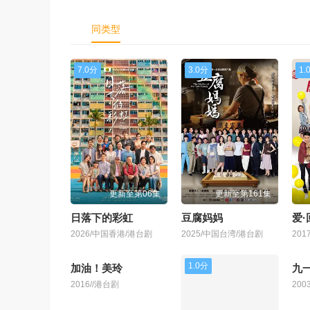
同类型
7.0分
3.0分
1.
更新至第06集
更新至第161集
日落下的彩虹
豆腐妈妈
爱
2026/中国香港/港台剧
2025/中国台湾/港台剧
20
10.0分
3.
《家庭教师》全集
2004/香港/港台剧