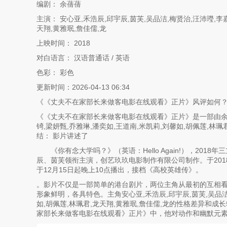
编剧： 余蒨蒨
主演： 安心亚,禾浩辰,邱宇辰,茵芙,吴品洁,梅贤治,汪沛㼆,李
天翔,黄雅珉,詹佳儒,龙
上映时间： 2018
对白语言： 汉语普通话 / 英语
色彩： 彩色
更新时间：2026-04-13 06:34
《《丈夫不在家部长来做客电影在线观看》正片》风评如何
《《丈夫不在家部长来做客电影在线观看》正片》是一部由余蒨蒨
锜,梁妍甄,乔雅琳,潘奕如,王道南,米凯莉,刘馨如,胡佩莲,
结： 影片讲述了
《你有念大学吗？》（英语：Hello Again!），20
辰、茵芙领衔主演，创艺玖玖电影制作有限公司制作。于2018
于12月15日起晚上10点播出，接档《高校英雄传》。
。影片不仅是一部简单的港台剧片，两位主角从最初的互相看
形象鲜明，各具特色。主角安心亚,禾浩辰,邱宇辰,茵芙,吴品洁,
如,胡佩莲,林珮君,龙天翔,黄雅珉,詹佳儒,龙的性格差异和
家部长来做客电影在线观看》正片》中，他对动作和幽默元