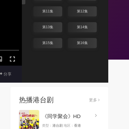
第11集
第12集
第13集
第14集
第15集
第16集
分享
热播港台剧
更多
《同学聚会》HD
类型：
港台剧
地区：
香港