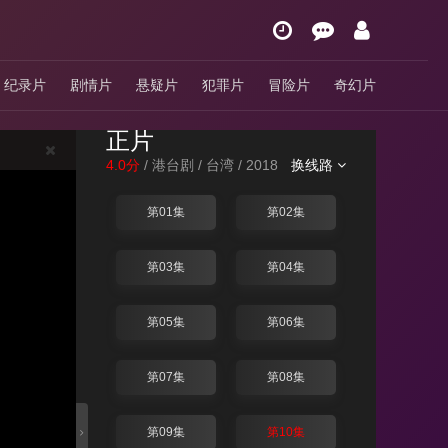
《丈夫不在家部长来
纪录片
剧情片
悬疑片
犯罪片
冒险片
奇幻片
做客电影在线观看》
正片
4.0分
/ 港台剧 / 台湾 / 2018
换线路
第01集
第02集
第03集
第04集
第05集
第06集
第07集
第08集
第09集
第10集