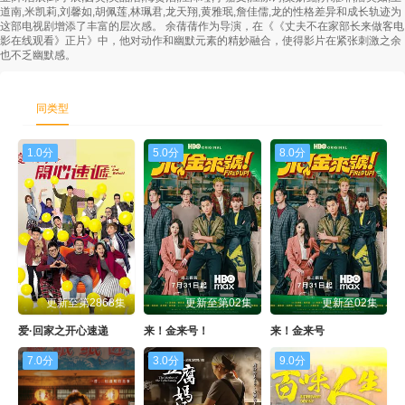
道南,米凯莉,刘馨如,胡佩莲,林珮君,龙天翔,黄雅珉,詹佳儒,龙的性格差异和成长轨迹为
这部电视剧增添了丰富的层次感。 余蒨蒨作为导演，在《《丈夫不在家部长来做客电
影在线观看》正片》中，他对动作和幽默元素的精妙融合，使得影片在紧张刺激之余
也不乏幽默感。
同类型
1.0分
5.0分
8.0分
更新至第2868集
更新至第02集
更新至02集
爱·回家之开心速递
来！金来号！
来！金来号
7.0分
3.0分
9.0分