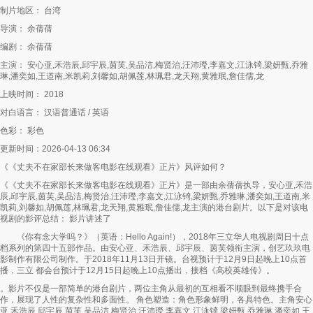
制片地区： 台湾
导演： 余蒨蒨
编剧： 余蒨蒨
主演： 安心亚,禾浩辰,邱宇辰,茵芙,吴品洁,梅贤治,汪沛㼆,李嘉文,江泳锜,梁妍甄,乔雅
琳,潘奕如,王道南,米凯莉,刘馨如,胡佩莲,林珮君,龙天翔,黄雅珉,詹佳儒,龙
上映时间： 2018
对白语言： 汉语普通话 / 英语
色彩： 彩色
更新时间：2026-04-13 06:34
《《丈夫不在家部长来做客电影在线观看》正片》风评如何？
《《丈夫不在家部长来做客电影在线观看》正片》是一部由余蒨蒨执导，安心亚,禾浩
辰,邱宇辰,茵芙,吴品洁,梅贤治,汪沛㼆,李嘉文,江泳锜,梁妍甄,乔雅琳,潘奕如,王道南,米
凯莉,刘馨如,胡佩莲,林珮君,龙天翔,黄雅珉,詹佳儒,龙主演的港台剧片。以下是对该电
视剧的影评总结： 影片讲述了
《你有念大学吗？》（英语：Hello Again!），2018年三立华人电视剧周日十点
档系列的第四十五部作品。由安心亚、禾浩辰、邱宇辰、茵芙领衔主演，创艺玖玖电
影制作有限公司制作。于2018年11月13日开镜。台视预计于12月9日起晚上10点首
播，三立 都会台预计于12月15日起晚上10点播出，接档《高校英雄传》。
。影片不仅是一部简单的港台剧片，两位主角从最初的互相看不顺眼到最终携手合
作，展现了人性的复杂性和多面性。 角色塑造：角色形象鲜明，各具特色。主角安心
亚,禾浩辰,邱宇辰,茵芙,吴品洁,梅贤治,汪沛㼆,李嘉文,江泳锜,梁妍甄,乔雅琳,潘奕如,王