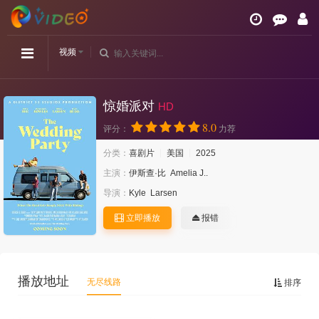
视频
惊婚派对
HD
8.0
评分：
力荐
分类：
喜剧片
美国
2025
主演：
伊斯查·比
Amelia J..
导演：
Kyle
Larsen
立即播放
报错
播放地址
无尽线路
排序