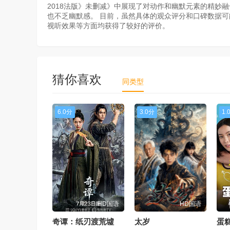
2018法版》未删减》中展现了对动作和幽默元素的精妙
也不乏幽默感。 目前，虽然具体的观众评分和口碑数据
视听效果等方面均获得了较好的评价。
猜你喜欢
同类型
6.0分
3.0分
1.
HD国语
HD国语
奇谭：纸刃渡荒墟
太岁
蛋