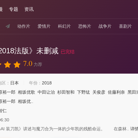
漫
专题
资讯
动作片
爱情片
科幻片
恐怖片
战争片
喜剧片
2018法版》未删减
已完结
7.0
力荐
地区：
日本
年份：
2018
原裕一郎
相坂优歌
中田让治
杉田智和
下野纮
关俊彦
佐藤利奈
黑田
原裕一郎
相坂优..
智仁
06:30
 GAI 装刀凯》讲述与魔刀合为一体的少年凯的残酷命运。 在森林..
详