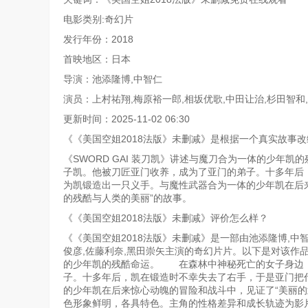
电影类别:奇幻片
发行年份：2018
首映地区：日本
导演：池添隆博,中智仁
演员：上村祐翔,梅原裕一郎,相坂优歌,中田让治,杉田智和,
更新时间：2025-11-02 06:30
《《美国空姐2018法版》未删减》是根据一个真实故事改
《SWORD GAI 装刀凯》讲述与魔刀合为一体的少
子凯。他被刀匠亚门收养，成为了亚门的弟子。十多年后，
为凯锻造出一只义手。与魔性武器合为一体的少年凯在后来
的残酷与人类的美丽”的故事。
《《美国空姐2018法版》未删减》评价怎么样？
《《美国空姐2018法版》未删减》是一部由池添隆博,中智
俊彦,佐藤利奈,黑田崇矢主演的奇幻片片。以下是对该作品的
的少年凯的残酷命运。 在森林中神秘死亡的女子身边
子。十多年后，凯在锻造时不幸失去了右手，于是亚门把代
的少年凯在后来惊心动魄的冒险和战斗中，见证了“美丽的
色形象鲜明，各具特色。主角的性格差异和成长轨迹为影片