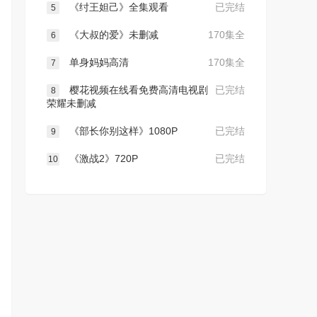
《纣王妲己》全集观看
已完结
5
《大叔的爱》未删减
170集全
6
单身妈妈高清
170集全
7
樱花视频在线看免费高清电视剧
已完结
8
荣耀未删减
《部长你别这样》1080P
已完结
9
《激战2》720P
已完结
10