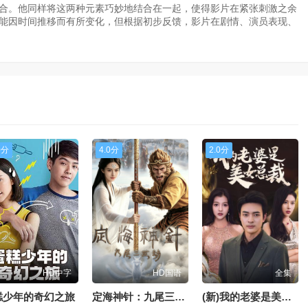
融合。他同样将这两种元素巧妙地结合在一起，使得影片在紧张刺激之余
可能因时间推移而有所变化，但根据初步反馈，影片在剧情、演员表现、
0分
4.0分
2.0分
HD中字
HD国语
全集
糕少年的奇幻之旅
定海神针：九尾三世劫
(新)我的老婆是美女总裁