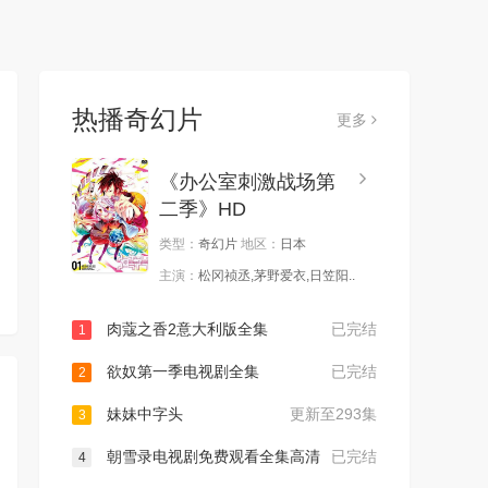
热播奇幻片
更多
《办公室刺激战场第
二季》HD
类型：
奇幻片
地区：
日本
主演：
松冈祯丞,茅野爱衣,日笠阳..
肉蔻之香2意大利版全集
已完结
1
欲奴第一季电视剧全集
已完结
2
妹妹中字头
更新至293集
3
朝雪录电视剧免费观看全集高清
已完结
4