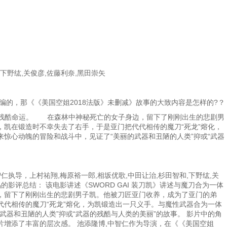
下野纮,关俊彦,佐藤利奈,黑田崇矢
编的，那《《美国空姐2018法版》未删减》故事的大致内容是怎样的?？
年凯的残酷命运。 在森林中神秘死亡的女子身边，留下了刚刚出生的悲剧男
凯在锻造时不幸失去了右手，于是亚门把代代相传的魔刀“死龙”熔化，
惊心动魄的冒险和战斗中，见证了“美丽的武器和丑陋的人类”抑或“武器
仁执导，上村祐翔,梅原裕一郎,相坂优歌,中田让治,杉田智和,下野纮,关
影评总结： 该电影讲述《SWORD GAI 装刀凯》讲述与魔刀合为一体
，留下了刚刚出生的悲剧男子凯。他被刀匠亚门收养，成为了亚门的弟
代相传的魔刀“死龙”熔化，为凯锻造出一只义手。与魔性武器合为一体
武器和丑陋的人类”抑或“武器的残酷与人类的美丽”的故事。 影片中的角
增添了丰富的层次感。 池添隆博,中智仁作为导演，在《《美国空姐