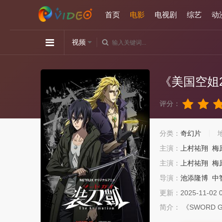
首页
电影
电视剧
综艺
动
视频
《美国空姐
评分：
分类：
奇幻片
主演：
上村祐翔
梅
主演：
上村祐翔
梅
导演：
池添隆博
中
更新：
2025-11-02 
简介：
《SWORD