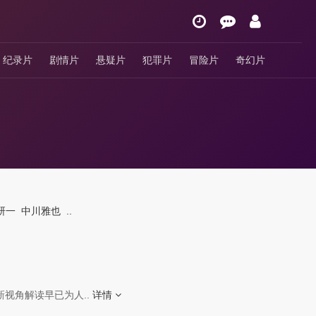
纪录片
剧情片
悬疑片
犯罪片
冒险片
奇幻片
研一
中川雅也
..
视角解读早已为人..
详情