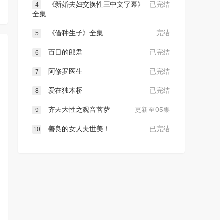
《新婚夫妇交换性三中文字幕》
已完结
4
全集
《借种生子》全集
完结
5
百日的郎君
已完结
6
阿修罗医生
已完结
7
爱在独木桥
已完结
8
齐天大性之观音菩萨
更新至05集
9
善良的女人夫世美！
已完结
10