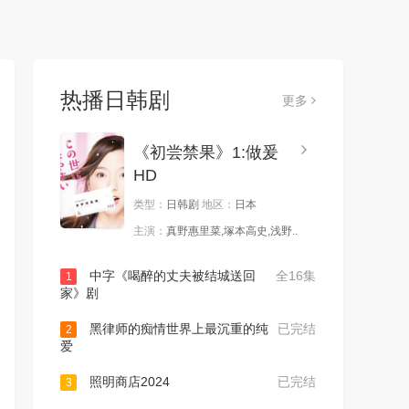
热播日韩剧
更多
《初尝禁果》1:做爰
HD
类型：
日韩剧
地区：
日本
主演：
真野惠里菜,塚本高史,浅野..
中字《喝醉的丈夫被结城送回
全16集
1
家》剧
黑律师的痴情世界上最沉重的纯
已完结
2
爱
照明商店2024
已完结
3