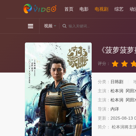
首页
电影
电视剧
综艺
动
视频
《菠萝菠萝
评分：
分类：
日韩剧
主演：
松本润
冈田
主演：
松本润
冈田
导演：
内详
更新：
2025-08-13 
简介：
松本润将主演