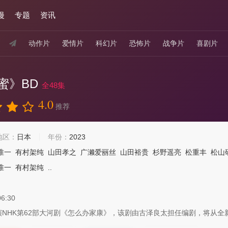
漫
专题
资讯
动作片
爱情片
科幻片
恐怖片
战争片
喜剧片
蜜》BD
全48集
4.0
推荐
地区：
日本
年份：
2023
准一
有村架纯
山田孝之
广濑爱丽丝
山田裕贵
杉野遥亮
松重丰
松山
准一
有村架纯
..
06:30
NHK第62部大河剧《怎么办家康》，该剧由古泽良太担任编剧，将从全新