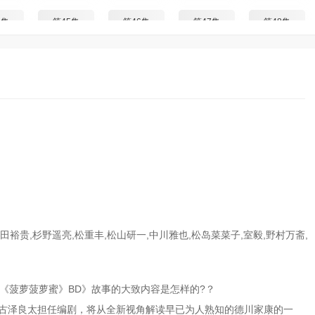
4集
第45集
第46集
第47集
第48集
田裕贵,杉野遥亮,松重丰,松山研一,中川雅也,松岛菜菜子,室毅,野村万斋,
《菠萝菠萝蜜》BD》故事的大致内容是怎样的?？
由古泽良太担任编剧，将从全新视角解读早已为人熟知的德川家康的一