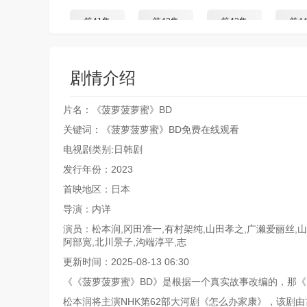
第41集
第42集
第43集
第4
剧情介绍
片名：《菠萝菠萝蜜》BD
关键词：《菠萝菠萝蜜》BD免费在线观看
电视剧类别:日韩剧
发行年份：2023
首映地区：日本
导演：内详
演员：松本润,冈田准一,有村架纯,山田孝之,广濑爱丽丝,山
阿部宽,北川景子,沟端淳平,志
更新时间：2025-08-13 06:30
《《菠萝菠萝蜜》BD》是根据一个真实故事改编的，那《
松本润将主演NHK第62部大河剧《怎么办家康》，该剧