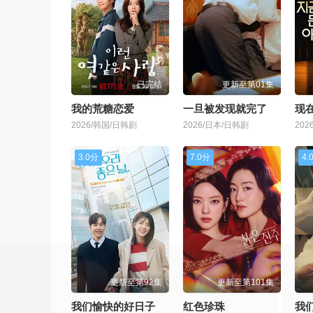
已完结
更新至第01集
我的荒糖恋爱
一旦被发现就完了
现
2026/韩国/日韩剧
2026/日本/日韩剧
202
3.0分
7.0分
4.
更新至第92集
更新至第101集
我们愉快的好日子
红色珍珠
我