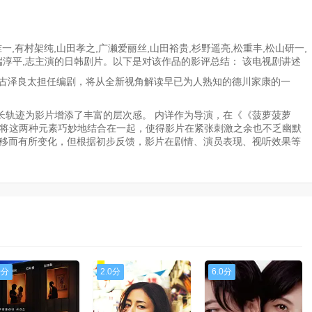
,有村架纯,山田孝之,广濑爱丽丝,山田裕贵,杉野遥亮,松重丰,松山研一,
沟端淳平,志主演的日韩剧片。以下是对该作品的影评总结： 该电视剧讲述
由古泽良太担任编剧，将从全新视角解读早已为人熟知的德川家康的一
长轨迹为影片增添了丰富的层次感。 内详作为导演，在《《菠萝菠萝
样将这两种元素巧妙地结合在一起，使得影片在紧张刺激之余也不乏幽默
推移而有所变化，但根据初步反馈，影片在剧情、演员表现、视听效果等
0分
2.0分
6.0分