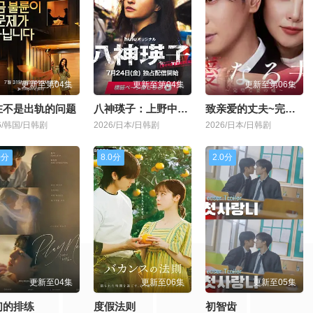
更新至第04集
更新至第04集
更新至第06集
在不是出轨的问题
八神瑛子：上野中央署组织犯罪对策课
致亲爱的丈夫~完美妻子的谎言~
6/韩国/日韩剧
2026/日本/日韩剧
2026/日本/日韩剧
0分
8.0分
2.0分
更新至04集
更新至06集
更新至05集
们的排练
度假法则
初智齿