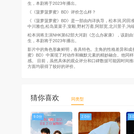
生，本剧将于2023年播出。
《《菠萝菠萝蜜》BD》评价怎么样？
《《菠萝菠萝蜜》BD》是一部由内详执导，松本润,冈田准一
中川雅也,松岛菜菜子,室毅,野村万斋,阿部宽,北川景子,
松本润将主演NHK第62部大河剧《怎么办家康》，该剧
生，本剧将于2023年播出。
影片中的角色形象鲜明，各具特色。主角的性格差异和成
蜜》BD》中展现了对动作和幽默元素的精妙融合。他同
感。 目前，虽然具体的观众评分和口碑数据可能因时间
方面均获得了较好的评价。
猜你喜欢
同类型
9.0分
2.0分
3.