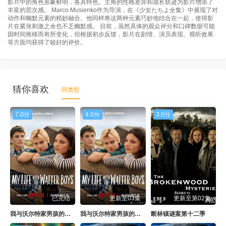
影片中的角色形象鲜明，各具特色。主角的性格差异和成长轨迹为影片增添了
丰富的层次感。 Marco Musienko作为导演，在《少女たちよ全集》中展现了对
动作和幽默元素的精妙融合。他同样将这两种元素巧妙地结合在一起，使得影
片在紧张刺激之余也不乏幽默感。 目前，虽然具体的观众评分和口碑数据可能
因时间推移而有所变化，但根据初步反馈，影片在剧情、演员表现、视听效果
等方面均获得了较好的评价。
猜你喜欢
同类型
7.0分
4.0分
3.0分
已完结
更新至03集
更新至第02集
我与沃尔特家男孩的生活第三季
我与沃尔特家男孩的生活 第三季
断林镇谜案第十二季