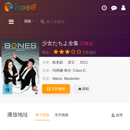
视频
少女たちよ全集
22集全
3.0
评分：
还行
分类：
欧美剧
其它
2011
主演：
玛蒂娜·希尔
Claus D..
导演：
Marco
Musienko
立即播放
报错
播放地址
量子线路
无尽线路
排序