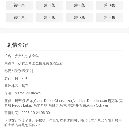
第01集
第02集
第03集
第04集
第05集
第06集
第07集
第08集
剧情介绍
片名：少女たちよ全集
关键词：少女たちよ全集免费在线观看
电视剧类别:欧美剧
发行年份：2011
首映地区：其它
导演：Marco Musienko
演员：玛蒂娜·希尔,Claus Dieter Clausnitzer,Matthias Deutelmoser,迈克尔·克
罗贝,Peggy Lukac,马里奇奥·马格诺,马克·本杰明·普赫,Anna Schäfer
更新时间：2025-10-24 06:30
《少女たちよ全集》是根据一个真实故事改编的，那《少女たちよ全集》故事
的大致内容是怎样的?？