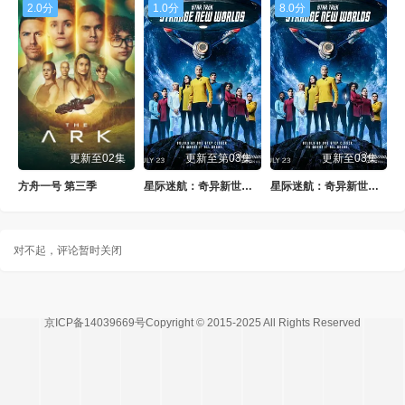
2.0分
1.0分
8.0分
更新至02集
更新至第03集
更新至03集
方舟一号 第三季
星际迷航：奇异新世界第四季
星际迷航：奇异新世界 第四季
对不起，评论暂时关闭
京ICP备14039669号Copyright © 2015-2025 All Rights Reserved