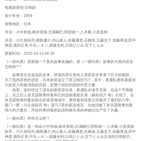
电视剧类别:日韩剧
发行年份：2004
首映地区：日本
导演：小中和哉,根本実樹,北浦嗣巳,阿部雄一,八木毅,小原直樹
演员：川久保拓司,桐島優介,内山眞人,佐藤康恵,石橋保,五藤圭子,加藤厚成,田中
伸彦,堀内正美,中丸シオン,俊藤光利,日高ひとみ,宮下ともみ
更新时间：2025-10-13 06:30
《一路向西》是根据一个真实故事改编的，那《一路向西》故事的大致内容是
怎样的?？
故事发生在遥远的未来，肆虐的异生兽给人类的安全带来了巨大的困扰，
为了抵挡异兽的进攻，日本政府成立了防卫组织TLT，其中，夜袭队拥有着最强
大的实力和最强劲的武器，是整个组织内部的中坚力量。
然而，面对经过了进化的新型异生兽，夜袭队亦束手无策，在这个节骨眼
上，光之巨人奈克瑟斯奥特曼和它的适能者姫矢准（桐岛优介 饰）出现了。在
奈克瑟斯奥特曼创造出的美塔领域中，奥特曼和异兽之间展开了激烈的斗争。
孤门一辉（川久保拓司 饰）是TLT里的新进成员，当他目睹了奈克瑟斯奥特曼
强大的力量后，开始对奥特曼的起源和姬矢准的神秘过往产生了兴趣。
《一路向西》评价怎么样？
《一路向西》是一部由小中和哉,根本実樹,北浦嗣巳,阿部雄一,八木毅,小原直樹
执导，川久保拓司,桐島優介,内山眞人,佐藤康恵,石橋保,五藤圭子,加藤厚成,田中
伸彦,堀内正美,中丸シオン,俊藤光利,日高ひとみ,宮下ともみ主演的日韩剧片。