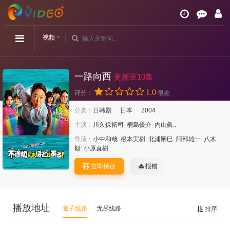
视频
一路向西
更新至10集
1.0
评分：
很差
分类：
日韩剧
日本
2004
主演：
川久保拓司
桐島優介
内山眞..
导演：
小中和哉
根本実樹
北浦嗣巳
阿部雄一
八木
毅
小原直樹
立即播放
报错
播放地址
量子线路
无尽线路
排序