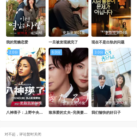
已完结
更新至第01集
更新至第04集
我的荒糖恋爱
一旦被发现就完了
现在不是出轨的问题
2.0分
6.0分
3.0分
更新至第04集
更新至第06集
更新至第92集
八神瑛子：上野中央署组织犯罪对策课
致亲爱的丈夫~完美妻子的谎言~
我们愉快的好日子
对不起，评论暂时关闭