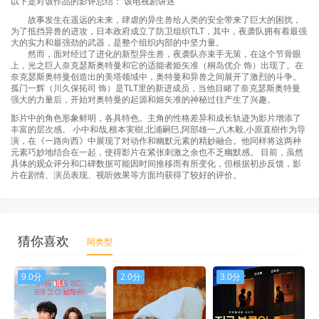
以下是对该作品的影评总结： 该电视剧讲述
故事发生在遥远的未来，肆虐的异生兽给人类的安全带来了巨大的困扰，
为了抵挡异兽的进攻，日本政府成立了防卫组织TLT，其中，夜袭队拥有着最强
大的实力和最强劲的武器，是整个组织内部的中坚力量。
然而，面对经过了进化的新型异生兽，夜袭队亦束手无策，在这个节骨眼
上，光之巨人奈克瑟斯奥特曼和它的适能者姫矢准（桐岛优介 饰）出现了。在
奈克瑟斯奥特曼创造出的美塔领域中，奥特曼和异兽之间展开了激烈的斗争。
孤门一辉（川久保拓司 饰）是TLT里的新进成员，当他目睹了奈克瑟斯奥特曼
强大的力量后，开始对奥特曼的起源和姬矢准的神秘过往产生了兴趣。
影片中的角色形象鲜明，各具特色。主角的性格差异和成长轨迹为影片增添了
丰富的层次感。 小中和哉,根本実樹,北浦嗣巳,阿部雄一,八木毅,小原直樹作为导
演，在《一路向西》中展现了对动作和幽默元素的精妙融合。他同样将这两种
元素巧妙地结合在一起，使得影片在紧张刺激之余也不乏幽默感。 目前，虽然
具体的观众评分和口碑数据可能因时间推移而有所变化，但根据初步反馈，影
片在剧情、演员表现、视听效果等方面均获得了较好的评价。
猜你喜欢
同类型
9.0分
2.0分
3.0分