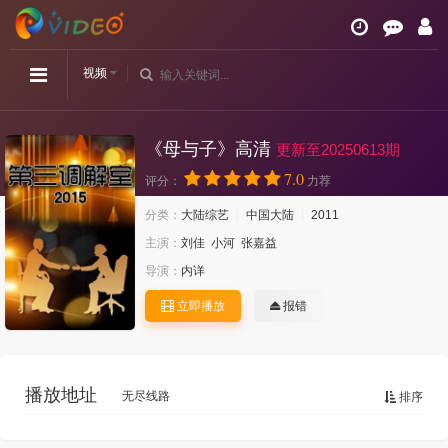
视频
《母与子》高清
更新至20250613期
7.0
评分：
力荐
分类：
大陆综艺
中国大陆
2011
主演：
刘佳
小河
张嘉益
导演：
内详
立即播放
报错
播放地址
无尽线路
排序