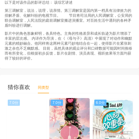
以下是对该作品的影评总结： 该综艺讲述
第三调解室，说法，说理，说亲情。第三调解室是国内第一档具有法律效力的
排解矛盾、化解纠纷的电视节目。 节目将司法局的人民调解室，公安局的
联合调解室，人民法院的庭前调解室搬进演播室。对百姓生活中遇到的各种矛
盾纠纷进行调解。
影片中的角色形象鲜明，各具特色。主角的性格差异和成长轨迹为影片增添了
丰富的层次感。 内详作为导演，在《《母与子》高清》中展现了对动作和幽默
元素的精妙融合。他同样将这两种元素巧妙地结合在一起，使得影片在紧张刺
激之余也不乏幽默感。 目前，虽然具体的观众评分和口碑数据可能因时间推移
而有所变化，但根据初步反馈，影片在剧情、演员表现、视听效果等方面均获
得了较好的评价。
猜你喜欢
同类型
7.0分
7.0分
6.0分