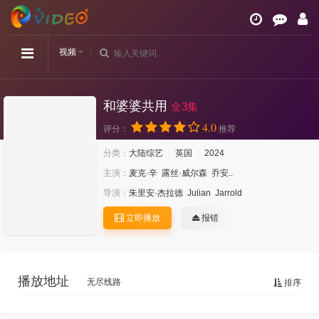
视频
和婆婆共用
全3集
4.0
评分：
推荐
分类：
大陆综艺
英国
2024
主演：
麦克·辛
露丝·威尔森
乔安..
导演：
朱里安·杰拉德
Julian
Jarrold
立即播放
报错
播放地址
无尽线路
排序