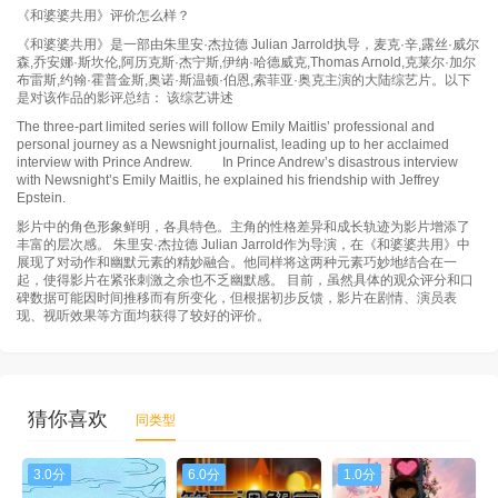
《和婆婆共用》评价怎么样？
《和婆婆共用》是一部由朱里安·杰拉德 Julian Jarrold执导，麦克·辛,露丝·威尔
森,乔安娜·斯坎伦,阿历克斯·杰宁斯,伊纳·哈德威克,Thomas Arnold,克莱尔·加尔
布雷斯,约翰·霍普金斯,奥诺·斯温顿·伯恩,索菲亚·奥克主演的大陆综艺片。以下
是对该作品的影评总结： 该综艺讲述
The three-part limited series will follow Emily Maitlis’ professional and
personal journey as a Newsnight journalist, leading up to her acclaimed
interview with Prince Andrew. In Prince Andrew’s disastrous interview
with Newsnight’s Emily Maitlis, he explained his friendship with Jeffrey
Epstein.
影片中的角色形象鲜明，各具特色。主角的性格差异和成长轨迹为影片增添了
丰富的层次感。 朱里安·杰拉德 Julian Jarrold作为导演，在《和婆婆共用》中
展现了对动作和幽默元素的精妙融合。他同样将这两种元素巧妙地结合在一
起，使得影片在紧张刺激之余也不乏幽默感。 目前，虽然具体的观众评分和口
碑数据可能因时间推移而有所变化，但根据初步反馈，影片在剧情、演员表
现、视听效果等方面均获得了较好的评价。
猜你喜欢
同类型
3.0分
6.0分
1.0分