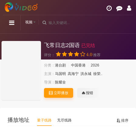
视频
飞常日志2国语
已完结
4.0
评分：
推荐
分类：
港台剧
中国香港
2026
主演：
马国明
高海宁
洪永城
徐荣..
导演：
陈耀全
立即播放
报错
播放地址
量子线路
无尽线路
排序