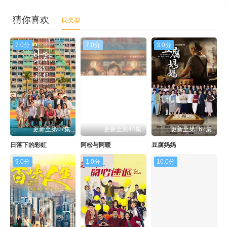
猜你喜欢
同类型
7.0分
7.0分
3.0分
更新至第07集
更新至第44集
更新至第162集
日落下的彩虹
阿松与阿暖
豆腐妈妈
9.0分
1.0分
10.0分