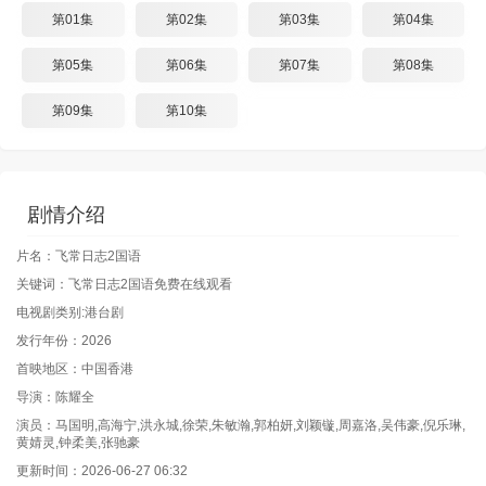
第01集
第02集
第03集
第04集
第05集
第06集
第07集
第08集
第09集
第10集
剧情介绍
片名：飞常日志2国语
关键词：飞常日志2国语免费在线观看
电视剧类别:港台剧
发行年份：2026
首映地区：中国香港
导演：陈耀全
演员：马国明,高海宁,洪永城,徐荣,朱敏瀚,郭柏妍,刘颖镟,周嘉洛,吴伟豪,倪乐琳,
黄婧灵,钟柔美,张驰豪
更新时间：2026-06-27 06:32