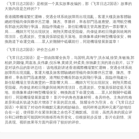
《飞常日志2国语》是根据一个真实故事改编的，那《飞常日志2国语》故事的
大致内容是怎样的?？
香港國際機場繁忙運轉，突遇全球系統故障而出現混亂，客運大樓及旅客體驗
總經理楊尚偉與夥伴呂芷珊、陳杰、李勝祥，率各部門迅速應變。港灣航空機
長郭啟光因飛行爭議，面臨停飛處分，新任駐機場主管高雅雯的一票影響大
局……機師方可兒出現狀況，翱翔天際或受阻礙。尚偉徒弟程日飛參與統籌跨
境項目，也遇波折。空服員張穎從藍天落地、前偶像車成軒轉型機場保安，轉
換跑道下命運交織……眾人於難關中砥礪前行，同迎機場發展新篇章！
《飞常日志2国语》评价怎么样？
《飞常日志2国语》是一部由陈耀全执导，马国明,高海宁,洪永城,徐荣,朱敏瀚,郭
柏妍,刘颖镟,周嘉洛,吴伟豪,倪乐琳,黄婧灵,钟柔美,张驰豪主演的港台剧片。以下
是对该作品的影评总结： 该电视剧讲述香港國際機場繁忙運轉，突遇全球系統
故障而出現混亂，客運大樓及旅客體驗總經理楊尚偉與夥伴呂芷珊、陳杰、李
勝祥，率各部門迅速應變。港灣航空機長郭啟光因飛行爭議，面臨停飛處分，
新任駐機場主管高雅雯的一票影響大局……機師方可兒出現狀況，翱翔天際或
受阻礙。尚偉徒弟程日飛參與統籌跨境項目，也遇波折。空服員張穎從藍天落
地、前偶像車成軒轉型機場保安，轉換跑道下命運交織……眾人於難關中砥礪
前行，同迎機場發展新篇章！ 影片中的角色形象鲜明，各具特色。主角的性格
差异和成长轨迹为影片增添了丰富的层次感。 陈耀全作为导演，在《飞常日志2
国语》中展现了对动作和幽默元素的精妙融合。他同样将这两种元素巧妙地结
合在一起，使得影片在紧张刺激之余也不乏幽默感。 目前，虽然具体的观众评
分和口碑数据可能因时间推移而有所变化，但根据初步反馈，影片在剧情、演
员表现、视听效果等方面均获得了较好的评价。