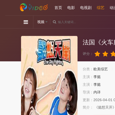
首页
电影
电视剧
综艺
动
视频
法国《火车
评分：
分类：
欧美综艺
主演：
李懿
主演：
李懿
导演：
内详
更新：
2026-04-01 
简介：
《懿想天开》