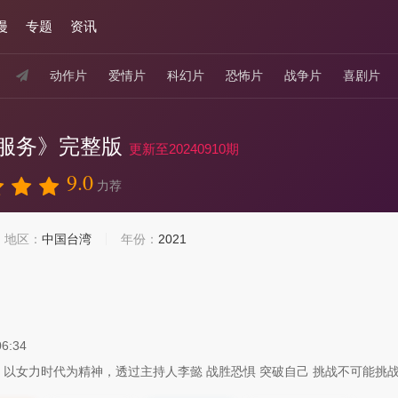
漫
专题
资讯
动作片
爱情片
科幻片
恐怖片
战争片
喜剧片
服务》完整版
更新至20240910期
9.0
力荐
地区：
中国台湾
年份：
2021
06:34
以女力时代为精神，透过主持人李懿 战胜恐惧 突破自己 挑战不可能挑战36