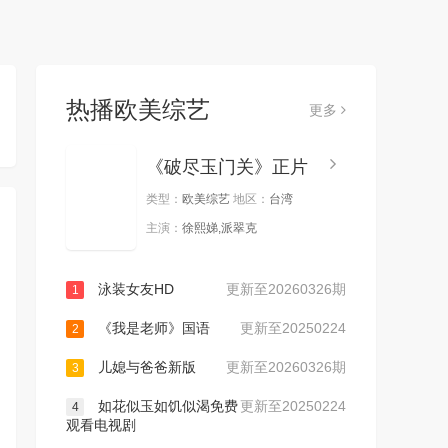
热播欧美综艺
更多
《破尽玉门关》正片
类型：
欧美综艺
地区：
台湾
主演：
徐熙娣,派翠克
泳装女友HD
更新至20260326期
1
《我是老师》国语
更新至20250224
2
儿媳与爸爸新版
更新至20260326期
3
如花似玉如饥似渴免费
更新至20250224
4
观看电视剧