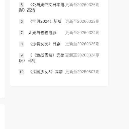
《公与媳中文日本电
更新至20260326期
5
影》高清
《宝贝2024》新版
更新至20260322期
6
儿媳与爸爸电影
更新至20260324期
7
《泳装女友》日剧
更新至20260326期
8
《《激战雪姨》完整
更新至20260324期
9
版》日剧
《法国少女3》高清
更新至20250807期
10